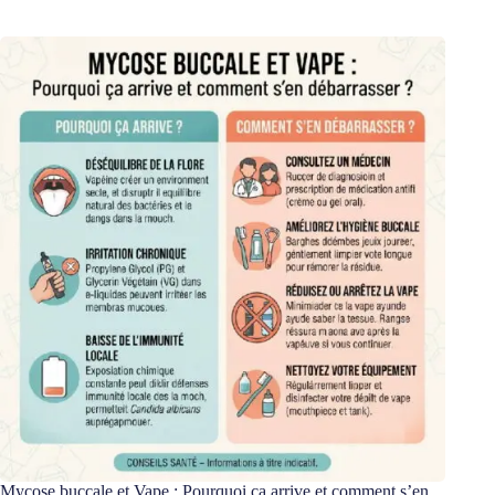
C
h
e
r
r
y
C
o
l
a
,
2
0
m
g
Mycose buccale et Vape : Pourquoi ça arrive et comment s’en