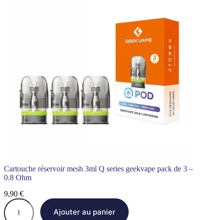
e
K
i
t
P
o
d
W
e
n
a
x
Q
2
G
e
e
k
v
a
p
Cartouche réservoir mesh 3ml Q series geekvape pack de 3 –
e
0.8 Ohm
1
2
9,90
€
5
q
0
u
Ajouter au panier
m
a