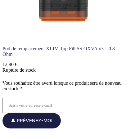
G
o
2
1
5
0
0
m
A
h
Pod de remplacement XLIM Top Fill SS OXVA x3 – 0.8
3
Ohm
m
l
12,90
€
O
Rupture de stock
X
V
Vous souhaitez être averti lorsque ce produit sera de nouveau
A
en stock ?
–
B
r
o
w
n
🔔 PRÉVENEZ-MOI