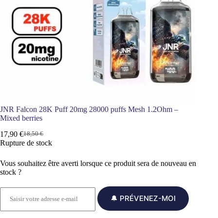
O
M
O
T
I
O
N
JNR Falcon 28K Puff 20mg 28000 puffs Mesh 1.2Ohm –
Mixed berries
17,90
€
18,50
€
L
L
Rupture de stock
e
e
p
p
Vous souhaitez être averti lorsque ce produit sera de nouveau en
r
r
stock ?
i
i
x
x
i
a
🔔 PRÉVENEZ-MOI
n
c
i
t
t
u