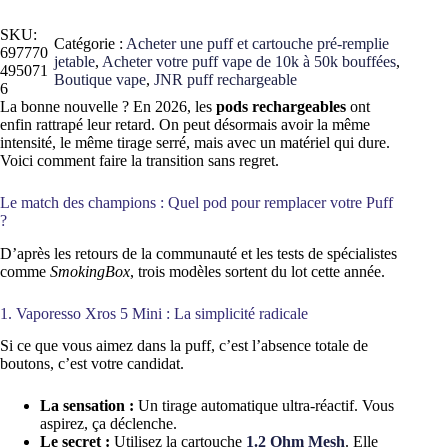
i
e
a
l
SKU:
Catégorie :
Acheter une puff et cartouche pré-remplie
l
e
697770
jetable
, 
Acheter votre puff vape de 10k à 50k bouffées
, 
é
s
495071
Boutique vape
, 
JNR puff rechargeable
t
t
6
a
La bonne nouvelle ? En 2026, les
pods rechargeables
ont
i
:
enfin rattrapé leur retard. On peut désormais avoir la même
t
1
intensité, le même tirage serré, mais avec un matériel qui dure.
7
Voici comment faire la transition sans regret.
:
,
1
9
Le match des champions : Quel pod pour remplacer votre Puff
8
0
?
,
5
€
D’après les retours de la communauté et les tests de spécialistes
0
.
comme
SmokingBox
, trois modèles sortent du lot cette année.
€
1. Vaporesso Xros 5 Mini : La simplicité radicale
.
Si ce que vous aimez dans la puff, c’est l’absence totale de
boutons, c’est votre candidat.
La sensation :
Un tirage automatique ultra-réactif. Vous
aspirez, ça déclenche.
Le secret :
Utilisez la cartouche
1.2 Ohm Mesh
. Elle