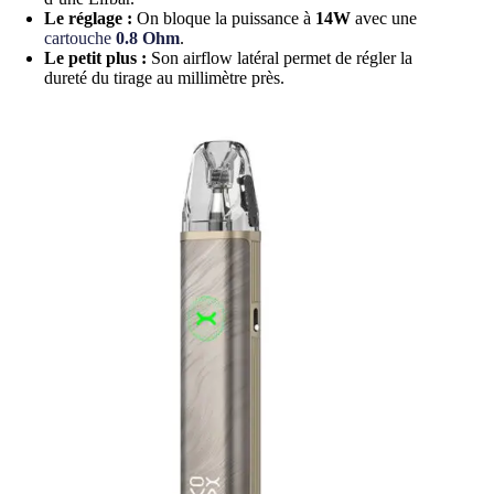
e
Le réglage :
On bloque la puissance à
14W
avec une
s
cartouche
0.8 Ohm
.
s
Le petit plus :
Son airflow latéral permet de régler la
o
dureté du tirage au millimètre près.
c
a
r
t
o
u
c
h
e
s
X
r
o
s
S
e
r
i
e
s
T
o