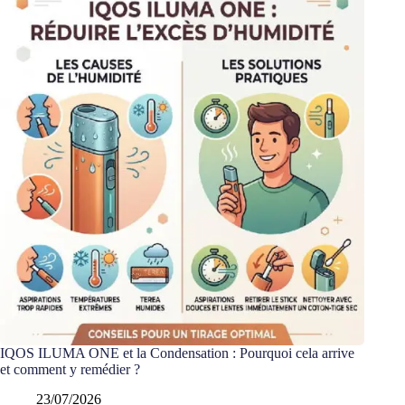
0
m
l
a
u
x
s
e
l
s
d
e
n
i
c
o
t
i
n
e
–
F
i
IQOS ILUMA ONE et la Condensation : Pourquoi cela arrive
z
et comment y remédier ?
z
y
23/07/2026