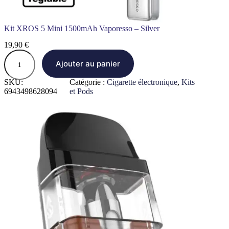
Kit XROS 5 Mini 1500mAh Vaporesso – Silver
19,90
€
q
u
Ajouter au panier
a
n
SKU:
Catégorie :
Cigarette électronique
, 
Kits
t
6943498628094
et Pods
i
t
é
d
e
K
i
t
X
R
O
S
5
M
i
n