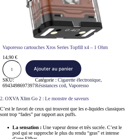
i
1
5
0
0
m
A
h
V
Vaporesso cartouches Xros Series Topfill x4 – 1 Ohm
a
p
14,90
€
o
q
r
u
Ajouter au panier
e
a
s
n
SKU:
Catégorie :
Cigarette électronique
, 
s
t
6943498697397
Résistances coil
, 
Vaporesso
o
i
–
t
2.
OXVA Xlim Go 2
: Le monstre de saveurs
S
é
i
d
C’est le favori de ceux qui trouvent que les e-liquides classiques
l
e
sont trop “fades” par rapport aux puffs.
v
V
e
a
r
p
La sensation :
Une vapeur dense et très sucrée. C’est le
o
pod qui se rapproche le plus du rendu “gras” et intense
r
d’une Elfbar.