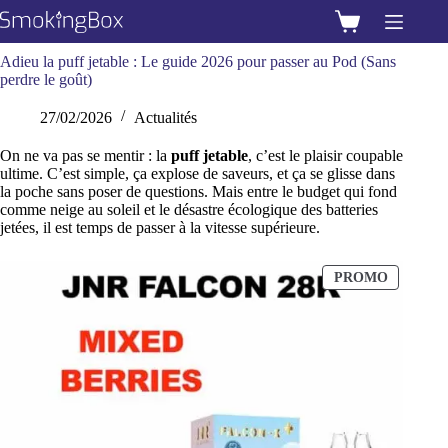
Passer
au
Panier
contenu
d’achat
Adieu la puff jetable : Le guide 2026 pour passer au Pod (Sans
perdre le goût)
27/02/2026
Actualités
On ne va pas se mentir : la
puff jetable
, c’est le plaisir coupable
ultime. C’est simple, ça explose de saveurs, et ça se glisse dans
la poche sans poser de questions. Mais entre le budget qui fond
comme neige au soleil et le désastre écologique des batteries
jetées, il est temps de passer à la vitesse supérieure.
P
PROMO
R
O
D
U
I
T
E
N
P
R