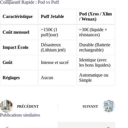
n
e
Comparatif Rapide : Pod vs Puff
t
3
i
–
Pod (Xros / Xlim
t
0
Caractéristique
Puff Jetable
/ Wenax)
é
.
d
8
~150€ (1
~30€ (liquide +
e
O
Coût mensuel
E
h
puff/jour)
résistances)
-
m
l
Désastreux
Durable (Batterie
Impact Écolo
i
(Lithium jeté)
rechargeable)
q
u
Identique (avec
Goût
Intense et sucré
i
les bons liquides)
d
e
Automatique ou
Réglages
Aucun
n
Simple
i
c
s
a
l
PRÉCÉDENT
SUIVANT
t
J
Publications similaires
N
R
1