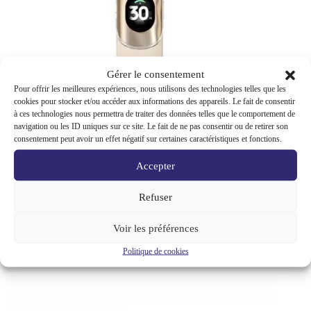
Gérer le consentement
Pour offrir les meilleures expériences, nous utilisons des technologies telles que les
cookies pour stocker et/ou accéder aux informations des appareils. Le fait de consentir
à ces technologies nous permettra de traiter des données telles que le comportement de
navigation ou les ID uniques sur ce site. Le fait de ne pas consentir ou de retirer son
consentement peut avoir un effet négatif sur certaines caractéristiques et fonctions.
Kit Pod Wenax Q2 Geekvape 1250mAh – Cigarette
Accepter
Électronique – Sunset Dune
29,90
€
Refuser
q
u
Ajouter au panier
Voir les préférences
a
n
SKU:
Catégorie :
Cigarette électronique
, 
Politique de cookies
t
6978271530721
Geekvape
, 
Kits et Pods
i
t
é
d