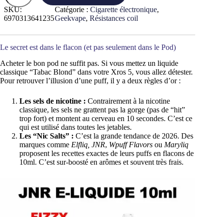
A
n
SKU:
Catégorie :
Cigarette électronique
, 
h
t
6970313641235
Geekvape
, 
Résistances coil
–
i
C
t
i
é
Le secret est dans le flacon (et pas seulement dans le Pod)
g
d
a
e
Acheter le bon pod ne suffit pas. Si vous mettez un liquide
r
C
classique “Tabac Blond” dans votre Xros 5, vous allez détester.
e
a
t
Pour retrouver l’illusion d’une puff, il y a deux règles d’or :
r
t
t
e
o
Les sels de nicotine :
Contrairement à la nicotine
É
u
classique, les sels ne grattent pas la gorge (pas de “hit”
l
c
trop fort) et montent au cerveau en 10 secondes. C’est ce
e
h
qui est utilisé dans toutes les jetables.
c
e
Les “Nic Salts” :
C’est la grande tendance de 2026. Des
t
r
marques comme
Elfliq, JNR
,
Wpuff Flavors
ou
Maryliq
r
é
proposent les recettes exactes de leurs puffs en flacons de
o
s
10ml. C’est sur-boosté en arômes et souvent très frais.
n
e
i
r
q
v
u
o
e
i
–
r
S
m