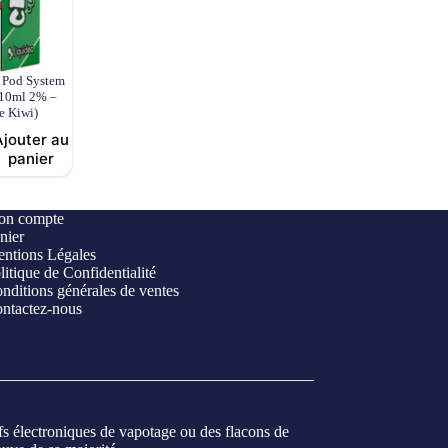
 Pod System
s 10ml 2% –
e Kiwi)
Ajouter au
panier
n compte
nier
ntions Légales
litique de Confidentialité
nditions générales de ventes
ntactez-nous
ifs électroniques de vapotage ou des flacons de