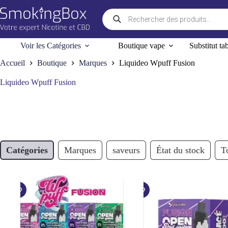
Passer
Recherche
au
de
contenu
produits
Voir les Catégories
Boutique vape
Substitut ta
Accueil
Boutique
Marques
Liquideo Wpuff Fusion
Liquideo Wpuff Fusion
Catégories
Marques
saveurs
État du stock
To