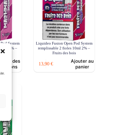
 Pod System
Liquideo Fusion Open Pod System
s 10ml 2% –
remplissable 2 fioles 10ml 2% –
w
Fruits des bois
Choix des
Ajouter au
13,90
€
options
panier
ite.