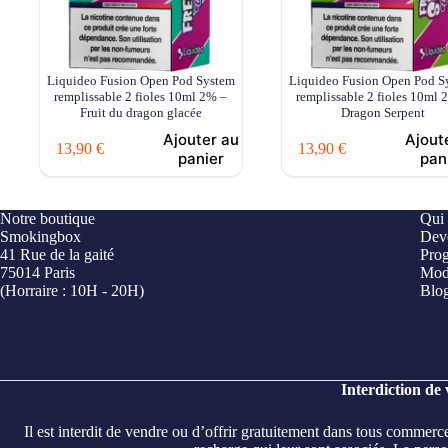
produit
Liquideo Fusion Open Pod System
Liquideo Fusion Open Pod S
remplissable 2 fioles 10ml 2% –
remplissable 2 fioles 10ml 
Fruit du dragon glacée
Dragon Serpent
Ajouter au
Ajout
13,90
€
13,90
€
panier
pan
Notre boutique
Qui
Smokingbox
Deve
41 Rue de la gaité
Prog
75014 Paris
Mod
(Horraire : 10H - 20H)
Blo
Interdiction de
Il est interdit de vendre ou d’offrir gratuitement dans tous commerc