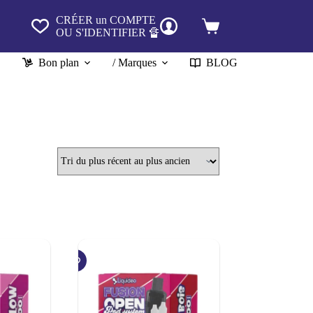
CRÉER un COMPTE
Panier
OU S'IDENTIFIER 🔏
d’achat
Bon plan
/ Marques
BLOG