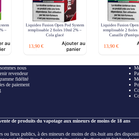
ystem
Liquideo Fusion Open Pod System
Liquideo Fusion Open
2% –
remplissable 2 fioles 10ml 2% –
remplissable 2 fiole
Cola glacé
Canaille (Pastèqu
er au
Ajouter au
13,90
€
13,90
€
ier
panier
 sommes nous
Mo
nir revendeur
Pa
ramme fidélité
Me
es de paiement
Po
g
Co
Co
 vente de produits du vapotage aux mineurs de moins de 18 ans
es ou lieux publics, à des mineurs de moins de dix-huit ans des disposit