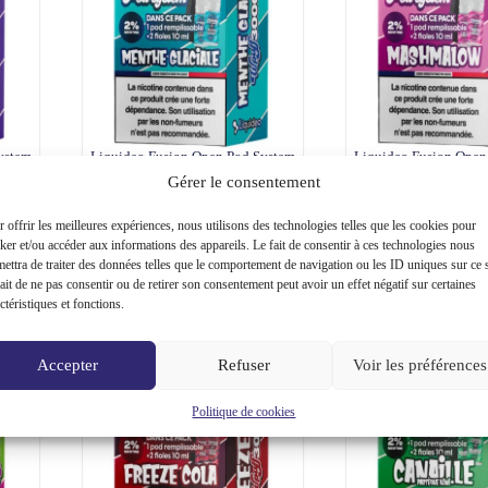
ystem
Liquideo Fusion Open Pod System
Liquideo Fusion Open
2% –
remplissable 2 fioles 10ml 2% –
remplissable 2 fiole
Gérer le consentement
Menthe glaciale
Mashmallo
er au
Choix des
 offrir les meilleures expériences, nous utilisons des technologies telles que les cookies pour
13,90
€
13,90
€
ier
options
ker et/ou accéder aux informations des appareils. Le fait de consentir à ces technologies nous
ettra de traiter des données telles que le comportement de navigation ou les ID uniques sur ce s
ait de ne pas consentir ou de retirer son consentement peut avoir un effet négatif sur certaines
ctéristiques et fonctions.
Accepter
Refuser
Voir les préférences
Politique de cookies