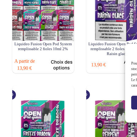
Liquideo Fusion Open Pod System
Liquideo Fusion Open Pod S
remplissable 2 fioles 10ml 2%
remplissable 2 fioles 10ml 
Raisin glacé
Ce
A partir de
Choix des
Ajout
Pour
13,90
€
produit
options
pan
13,90
€
stoc
a
perm
plusieurs
Le f
variations.
cara
Les
options
peuvent
être
choisies
sur
la
page
du