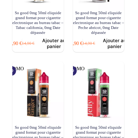
So good 0mg 50ml eliquide
So good 0mg 50ml eliquide
grand format pour cigarette
grand format pour cigarette
electronique au bureau tabac –
electronique au bureau tabac –
Tabac california, 0mg Date
Peche abricot, 0mg Date
dépassée
dépassée
Ajouter au
Ajouter au
8,90
€
8,90
€
14,90
€
14,90
€
Le
Le
Le
Le
panier
panier
prix
prix
prix
prix
initial
actuel
initial
actuel
était :
est :
était :
est :
14,90 €.
8,90 €.
14,90 €.
8,90 €.
PROMO
PROMO
So good 0mg 50ml eliquide
So good 0mg 50ml eliquide
grand format pour cigarette
grand format pour cigarette
electronique au bureau tabac –
electronique au bureau tabac –