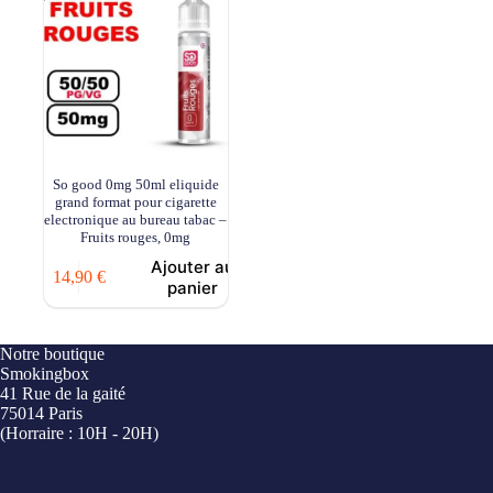
So good 0mg 50ml eliquide
grand format pour cigarette
electronique au bureau tabac –
Fruits rouges, 0mg
Ajouter au
14,90
€
panier
Notre boutique
Smokingbox
41 Rue de la gaité
75014 Paris
(Horraire : 10H - 20H)