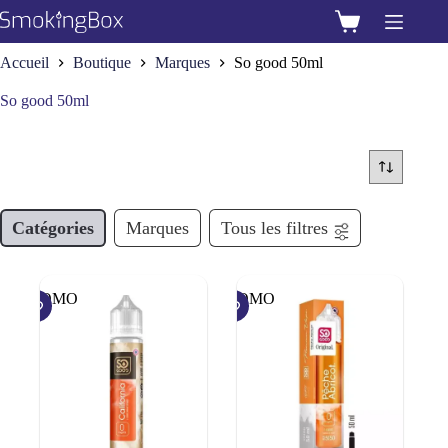
Passer
au
Panier
contenu
d’achat
Accueil
Boutique
Marques
So good 50ml
So good 50ml
Catégories
Marques
Tous les filtres
PROMO
PROMO