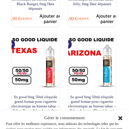
Black Ranger, 0mg Date
Jelly, 0mg Date dépassée
dépassée
Ajouter au
Ajouter au
8,90
€
8,90
€
14,90
€
14,90
€
Le
Le
Le
Le
panier
panier
prix
prix
prix
prix
initial
actuel
initial
actuel
était :
est :
était :
est :
14,90 €.
8,90 €.
14,90 €.
8,90 €.
So good 0mg 50ml eliquide
So good 0mg 50ml eliquide
grand format pour cigarette
grand format pour cigarette
electronique au bureau tabac –
electronique au bureau tabac –
Tabac Texas (blond sec), 0mg
Tabac Arizona (Blond doux),
0mg
Gérer le consentement
Ajouter au
Ajouter au
Pour offrir les meilleures expériences, nous utilisons des technologies telles que les
14,90
€
14,90
€
panier
panier
cookies pour stocker et/ou accéder aux informations des appareils. Le fait de consentir