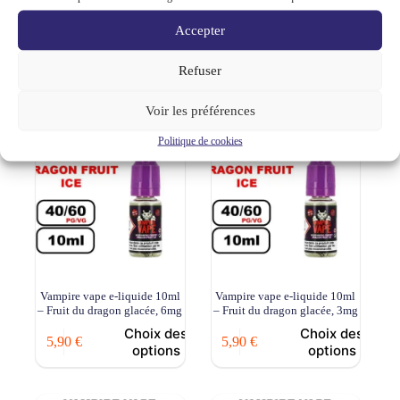
– Gum ice, 3mg
– Fruit du dragon glacée,
12mg
Accepter
Choix des
Choix des
5,90
€
5,90
€
options
options
Refuser
Voir les préférences
ÉPUISÉ
ÉPUISÉ
Politique de cookies
Vampire vape e-liquide 10ml
Vampire vape e-liquide 10ml
– Fruit du dragon glacée, 6mg
– Fruit du dragon glacée, 3mg
Choix des
Choix des
5,90
€
5,90
€
options
options