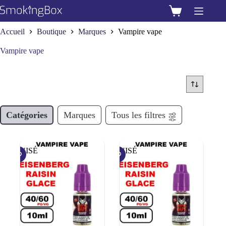
Passer
au
Panier
contenu
d’achat
Accueil
Boutique
Marques
Vampire vape
Vampire vape
Catégories
Marques
Tous les filtres
ÉPUISÉ
ÉPUISÉ