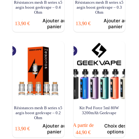
Résistances mesh B series x5
Résistances mesh B series x5
aegis boost geekvape – 0.4
aegis boost geekvape – 0.3
Ohm
Ohm
Ajouter au
Ajouter au
13,90
€
13,90
€
panier
panier
Résistances mesh B series x5
Kit Pod Force 5ml 80W
aegis boost geekvape – 0.2
3200mAh Geekvape
Ohm
Ce
A partir de
Ajouter au
Choix des
13,90
€
produit
panier
options
44,90
€
a