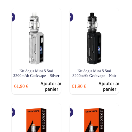
plusieurs
variations.
Les
options
peuvent
être
choisies
sur
la
page
du
produit
Kit Aegis Mini 5 5ml
Kit Aegis Mini 5 5ml
3200mAh Geekvape – Silver
3200mAh Geekvape – Noir
Ajouter au
Ajouter au
61,90
€
61,90
€
panier
panier