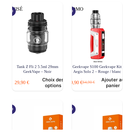
ÉPUISÉ
PROMO
Tank Z Fli 2 5.5ml 29mm
Geekvape S100 Geekvape Kit
GeekVape – Noir
Aegis Solo 2 – Rouge / blanc
Choix des
Ajouter au
29,90
€
49,90
€
64,90
€
Le
Le
options
panier
prix
prix
initial
actuel
était :
est :
64,90 €.
49,90 €.