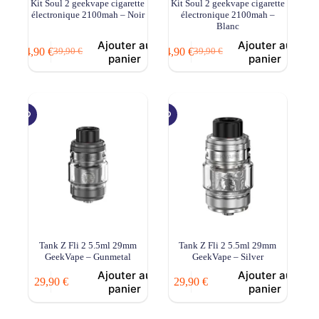
Kit Soul 2 geekvape cigarette
Kit Soul 2 geekvape cigarette
électronique 2100mah – Noir
électronique 2100mah –
Blanc
Ajouter au
Ajouter au
34,90
€
34,90
€
39,90
€
39,90
€
Le
Le
Le
Le
panier
panier
prix
prix
prix
prix
initial
actuel
initial
actuel
était :
est :
était :
est :
39,90 €.
34,90 €.
39,90 €.
34,90 €.
Tank Z Fli 2 5.5ml 29mm
Tank Z Fli 2 5.5ml 29mm
GeekVape – Gunmetal
GeekVape – Silver
Ajouter au
Ajouter au
29,90
€
29,90
€
panier
panier