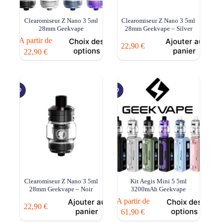
Clearomiseur Z Nano 3 5ml
Clearomiseur Z Nano 3 5ml
28mm Geekvape
28mm Geekvape – Silver
Ce
A partir de
Choix des
Ajouter au
22,90
€
produit
options
panier
22,90
€
a
plusieurs
variations.
Les
options
peuvent
être
choisies
sur
la
page
du
produit
Clearomiseur Z Nano 3 5ml
Kit Aegis Mini 5 5ml
28mm Geekvape – Noir
3200mAh Geekvape
Ce
A partir de
Ajouter au
Choix des
22,90
€
produit
panier
options
61,90
€
a