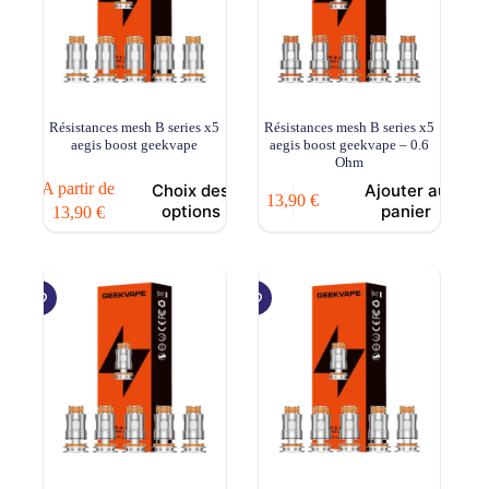
Résistances mesh B series x5
Résistances mesh B series x5
aegis boost geekvape
aegis boost geekvape – 0.6
Ohm
Ce
A partir de
Choix des
Ajouter au
13,90
€
produit
options
panier
13,90
€
a
plusieurs
variations.
Les
options
peuvent
être
choisies
sur
la
page
du
produit