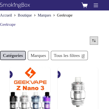
Passer
au
Panier
contenu
d’achat
Accueil
Boutique
Marques
Geekvape
Geekvape
Catégories
Marques
Tous les filtres