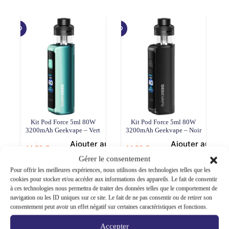
plusieurs
variations.
Les
options
peuvent
être
choisies
sur
la
page
du
produit
Kit Pod Force 5ml 80W
Kit Pod Force 5ml 80W
3200mAh Geekvape – Vert
3200mAh Geekvape – Noir
Ajouter au
Ajouter au
44,90
€
44,90
€
panier
panier
Gérer le consentement
Pour offrir les meilleures expériences, nous utilisons des technologies telles que les
cookies pour stocker et/ou accéder aux informations des appareils. Le fait de consentir
à ces technologies nous permettra de traiter des données telles que le comportement de
navigation ou les ID uniques sur ce site. Le fait de ne pas consentir ou de retirer son
consentement peut avoir un effet négatif sur certaines caractéristiques et fonctions.
Accepter