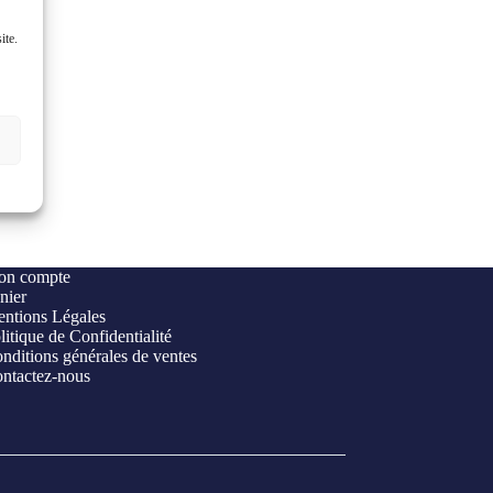
ite.
n compte
nier
ntions Légales
litique de Confidentialité
nditions générales de ventes
ntactez-nous