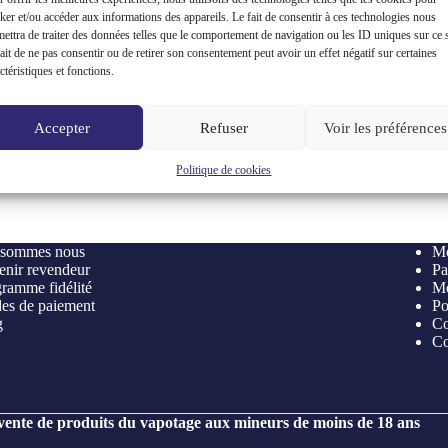
ker et/ou accéder aux informations des appareils. Le fait de consentir à ces technologies nous
ettra de traiter des données telles que le comportement de navigation ou les ID uniques sur ce s
ait de ne pas consentir ou de retirer son consentement peut avoir un effet négatif sur certaines
ctéristiques et fonctions.
Accepter
Refuser
Voir les préférences
Politique de cookies
 sommes nous
Mo
nir revendeur
Pa
ramme fidélité
Me
es de paiement
Po
g
Co
Co
 vente de produits du vapotage aux mineurs de moins de 18 ans