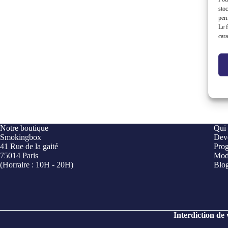
stoc
perm
Le f
cara
Notre boutique
Qui
Smokingbox
Deve
41 Rue de la gaité
Prog
75014 Paris
Mod
(Horraire : 10H - 20H)
Blo
Interdiction de