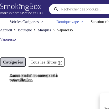
Passer
Recherche
au
de
contenu
produits
Voir les Catégories
Boutique vape
Substitut ta
Accueil
Boutique
Marques
Vaporesso
Vaporesso
Catégories
Tous les filtres
Aucun produit ne correspond à
votre sélection.
Pour