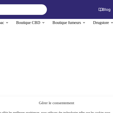
Blog
bac
Boutique CBD
Boutique fumeurs
Drugstore
Gérer le consentement
 offrir les meilleures expériences, nous utilisons des technologies telles que les cookies pour