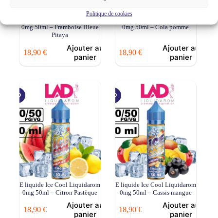
Politique de cookies
E liquide Ice Cool Liquidarom
E liquide Ice Cool Liquidarom
0mg 50ml – Framboise Bleue
0mg 50ml – Cola pomme
Pitaya
Ajouter au
Ajouter au
18,90
€
18,90
€
panier
panier
E liquide Ice Cool Liquidarom
E liquide Ice Cool Liquidarom
0mg 50ml – Citron Pastèque
0mg 50ml – Cassis mangue
Ajouter au
Ajouter au
18,90
€
18,90
€
panier
panier