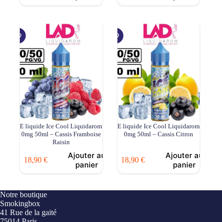
E liquide Ice Cool Liquidarom
E liquide Ice Cool Liquidarom
0mg 50ml – Cassis Framboise
0mg 50ml – Cassis Citron
Raisin
Ajouter au
Ajouter au
18,90
€
18,90
€
panier
panier
Notre boutique
Smokingbox
41 Rue de la gaité
75014 Paris