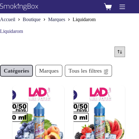
Passer
au
Panier
contenu
d’achat
Accueil
Boutique
Marques
Liquidarom
Liquidarom
Catégories
Marques
Tous les filtres