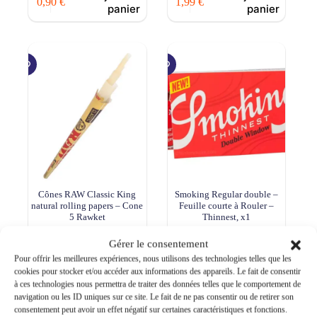
0,90
€
1,99
€
panier
panier
Cônes RAW Classic King
Smoking Regular double –
natural rolling papers – Cone
Feuille courte à Rouler –
5 Rawket
Thinnest, x1
Ajouter au
Ajouter au
3,99
€
0,79
€
Gérer le consentement
panier
panier
Pour offrir les meilleures expériences, nous utilisons des technologies telles que les
cookies pour stocker et/ou accéder aux informations des appareils. Le fait de consentir
à ces technologies nous permettra de traiter des données telles que le comportement de
navigation ou les ID uniques sur ce site. Le fait de ne pas consentir ou de retirer son
consentement peut avoir un effet négatif sur certaines caractéristiques et fonctions.