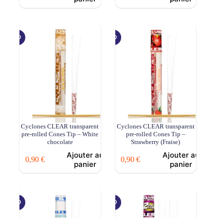
Cyclones CLEAR transparent
Cyclones CLEAR transparent
pre-rolled Cones Tip – White
pre-rolled Cones Tip –
chocolate
Strawberry (Fraise)
Ajouter au
Ajouter au
0,90
€
0,90
€
panier
panier