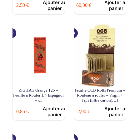
Ajouter au
Ajouter au
2,50
€
60,00
€
panier
panier
ZIG ZAG Orange 125 –
Feuille OCB Rolls Premium –
Feuille a Rouler 1/4 Espagnol
Rouleau à rouler – Virgin +
– x1
Tips (filtre carton), x1
Ajouter au
Ajouter au
0,85
€
2,90
€
panier
panier