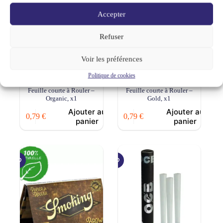
Accepter
Refuser
Voir les préférences
Politique de cookies
Smoking Regular double –
Smoking Regular double –
Feuille courte à Rouler –
Feuille courte à Rouler –
Organic, x1
Gold, x1
Ajouter au
Ajouter au
0,79
€
0,79
€
panier
panier