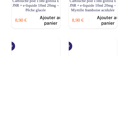
Cartouche pod 15ml gorilla x
Cartouche pod 15ml gorilla x
JNR + e-liquide 10ml 20mg –
JNR + e-liquide 10ml 20mg –
Pêche glacée
Myrtille framboise acidulée
Ajouter au
Ajouter au
8,90
€
8,90
€
panier
panier
Cartouche pod 15ml gorilla x
Cartouche pod 15ml gorilla x
JNR + e-liquide 10ml 20mg –
JNR + e-liquide 10ml 20mg –
Mixed berries
Fraise kiwi
Ajouter au
Ajouter au
8,90
€
8,90
€
panier
panier