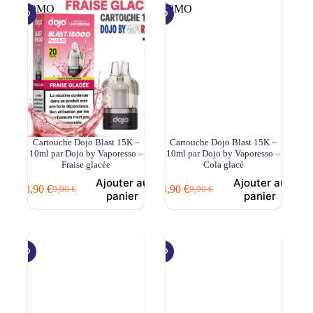
9,90 €.
8,90 €.
9,90 €.
8,90 €.
PROMO
PROMO
Cartouche Dojo Blast 15K –
Cartouche Dojo Blast 15K –
10ml par Dojo by Vaporesso –
10ml par Dojo by Vaporesso –
Fraise glacée
Cola glacé
Ajouter au
Ajouter au
8,90
€
8,90
€
9,90
€
9,90
€
Le
Le
Le
Le
panier
panier
prix
prix
prix
prix
initial
actuel
initial
actuel
était :
est :
était :
est :
9,90 €.
8,90 €.
9,90 €.
8,90 €.