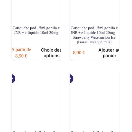
Cartouche pod 15ml gorilla x
Cartouche pod 15ml gorilla x
JNR + e-liquide 10ml 20mg
JNR + e-liquide 10ml 20mg –
Strawberry Watermelon Ice
(Fraise Pasteque frais)
Ce
A partir de
Choix des
Ajouter au
8,90
€
produit
options
panier
8,90
€
a
plusieurs
variations.
Les
options
peuvent
être
choisies
sur
la
page
du
produit