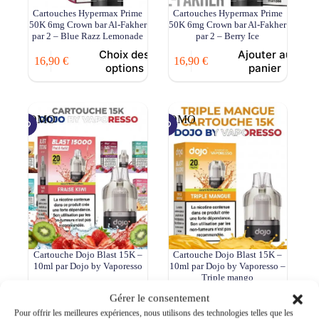
Cartouches Hypermax Prime
Cartouches Hypermax Prime
50K 6mg Crown bar Al-Fakher
50K 6mg Crown bar Al-Fakher
par 2 – Blue Razz Lemonade
par 2 – Berry Ice
Choix des
Ajouter au
16,90
€
16,90
€
options
panier
PROMO
PROMO
Cartouche Dojo Blast 15K –
Cartouche Dojo Blast 15K –
10ml par Dojo by Vaporesso
10ml par Dojo by Vaporesso –
Triple mango
Ce
A partir de
Choix des
Ajouter au
Gérer le consentement
8,90
€
9,90
€
produit
Le
Le
options
panier
8,90
€
Pour offrir les meilleures expériences, nous utilisons des technologies telles que les
a