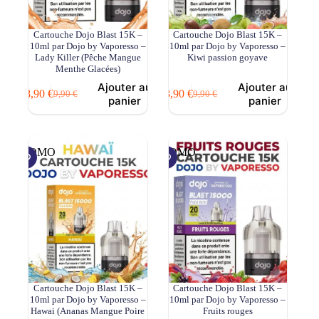
Cartouche Dojo Blast 15K –
Cartouche Dojo Blast 15K –
10ml par Dojo by Vaporesso –
10ml par Dojo by Vaporesso –
Lady Killer (Pêche Mangue
Kiwi passion goyave
Menthe Glacées)
Ajouter au
Ajouter au
8,90
€
8,90
€
9,90
€
9,90
€
Le
Le
Le
Le
panier
panier
prix
prix
prix
prix
initial
actuel
initial
actuel
était :
est :
était :
est :
9,90 €.
8,90 €.
9,90 €.
8,90 €.
PROMO
PROMO
Cartouche Dojo Blast 15K –
Cartouche Dojo Blast 15K –
10ml par Dojo by Vaporesso –
10ml par Dojo by Vaporesso –
Hawai (Ananas Mangue Poire
Fruits rouges