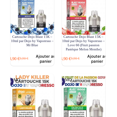
Cartouche Dojo Blast 15K –
Cartouche Dojo Blast 15K –
10ml par Dojo by Vaporesso –
10ml par Dojo by Vaporesso –
Mr Blue
Love 66 (Fruit passion
Pastèque Melon Menthe)
Ajouter au
Ajouter au
8,90
€
8,90
€
9,90
€
9,90
€
Le
Le
Le
Le
panier
panier
prix
prix
prix
prix
initial
actuel
initial
actuel
était :
est :
était :
est :
9,90 €.
8,90 €.
9,90 €.
8,90 €.
PROMO
PROMO