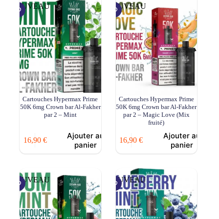
NOUVEAU
NOUVEAU
Cartouches Hypermax Prime
Cartouches Hypermax Prime
50K 6mg Crown bar Al-Fakher
50K 6mg Crown bar Al-Fakher
par 2 – Mint
par 2 – Magic Love (Mix
fruité)
Ajouter au
Ajouter au
16,90
€
16,90
€
panier
panier
NOUVEAU
NOUVEAU