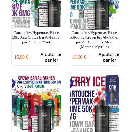
Cartouches Hypermax Prime
Cartouches Hypermax Prime
50K 6mg Crown bar Al-Fakher
50K 6mg Crown bar Al-Fakher
par 2 – Gum Mint
par 2 – Blueberry Mint
(Menthe Myrtille)
Ajouter au
Ajouter au
16,90
€
16,90
€
panier
panier
ÉPUISÉ
NOUVEAU
NOUVEAU