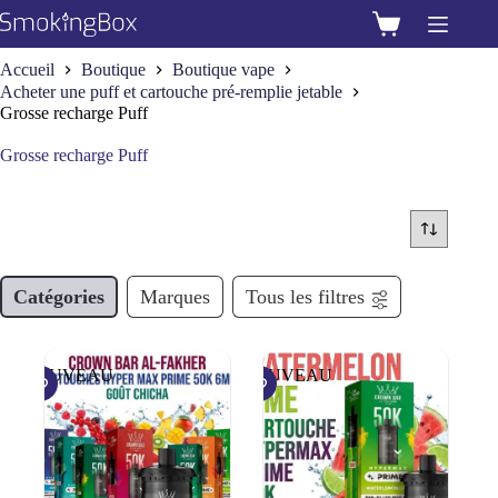
Passer
au
Panier
contenu
d’achat
Accueil
Boutique
Boutique vape
Acheter une puff et cartouche pré-remplie jetable
Grosse recharge Puff
Grosse recharge Puff
Catégories
Marques
Tous les filtres
NOUVEAU
NOUVEAU