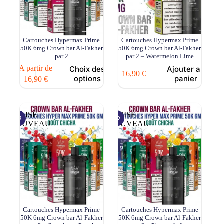
Cartouches Hypermax Prime
Cartouches Hypermax Prime
50K 6mg Crown bar Al-Fakher
50K 6mg Crown bar Al-Fakher
par 2
par 2 – Watermelon Lime
Ce
A partir de
Choix des
Ajouter au
16,90
€
produit
options
panier
16,90
€
a
plusieurs
variations.
Les
ÉPUISÉ
ÉPUISÉ
options
NOUVEAU
NOUVEAU
peuvent
être
choisies
sur
la
page
du
produit
Cartouches Hypermax Prime
Cartouches Hypermax Prime
50K 6mg Crown bar Al-Fakher
50K 6mg Crown bar Al-Fakher