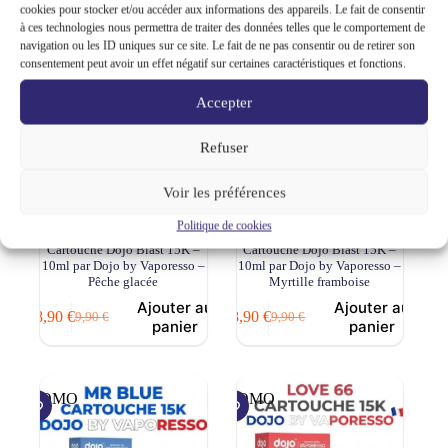
prix
prix
cookies pour stocker et/ou accéder aux informations des appareils. Le fait de consentir
plusieurs
initial
actuel
à ces technologies nous permettra de traiter des données telles que le comportement de
variations.
était :
est :
navigation ou les ID uniques sur ce site. Le fait de ne pas consentir ou de retirer son
Les
9,90 €.
8,90 €.
PROMO
PROMO
consentement peut avoir un effet négatif sur certaines caractéristiques et fonctions.
options
peuvent
Accepter
être
choisies
sur
Refuser
la
page
Voir les préférences
du
produit
Politique de cookies
Cartouche Dojo Blast 15K –
Cartouche Dojo Blast 15K –
10ml par Dojo by Vaporesso –
10ml par Dojo by Vaporesso –
Pêche glacée
Myrtille framboise
Ajouter au
Ajouter au
8,90
€
8,90
€
9,90
€
9,90
€
Le
Le
Le
Le
panier
panier
prix
prix
prix
prix
initial
actuel
initial
actuel
était :
est :
était :
est :
9,90 €.
8,90 €.
9,90 €.
8,90 €.
PROMO
PROMO