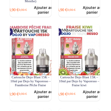
Menthe)
Ajouter au
Ajouter au
8,90
€
8,90
€
9,90
€
9,90
€
Le
Le
Le
Le
panier
panier
prix
prix
prix
prix
initial
actuel
initial
actuel
était :
est :
était :
est :
9,90 €.
8,90 €.
9,90 €.
8,90 €.
PROMO
PROMO
Cartouche Dojo Blast 15K –
Cartouche Dojo Blast 15K –
10ml par Dojo by Vaporesso –
10ml par Dojo by Vaporesso –
Framboise Pêche Fraise
Fraise kiwi
Ajouter au
Ajouter au
8,90
€
8,90
€
9,90
€
9,90
€
Le
Le
Le
Le
panier
panier
prix
prix
prix
prix
initial
actuel
initial
actuel
était :
est :
était :
est :