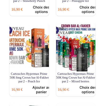
par 2 – Strawberry Punch
par 2 – Pineapple Ice
Choix des
Choix des
16,90
€
16,90
€
options
options
NOUVEAU
ÉPUISÉ
NOUVEAU
Cartouches Hypermax Prime
Cartouches Hypermax Prime
50K 6mg Crown bar Al-Fakher
50K 6mg Crown bar Al-Fakher
par 2 – Peach Ice
par 2 – Mixed berries
Ajouter au
Choix des
16,90
€
16,90
€
panier
options