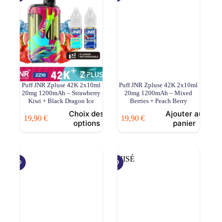
peuvent
être
choisies
sur
la
page
du
produit
Puff JNR Zpluse 42K 2x10ml
Puff JNR Zpluse 42K 2x10ml
20mg 1200mAh – Strawberry
20mg 1200mAh – Mixed
Kiwi + Black Dragon Ice
Berries + Peach Berry
Choix des
Ajouter au
19,90
€
19,90
€
options
panier
ÉPUISÉ