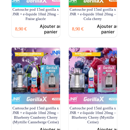
Cartouche pod 15ml gorilla x
Cartouche pod 15ml gorilla x
JNR + e-liquide 10ml 20mg –
JNR + e-liquide 10ml 20mg –
Fraise glacée
Cola cherry
Ajouter au
Ajouter au
8,90
€
8,90
€
panier
panier
Cartouche pod 15ml gorilla x
Cartouche pod 15ml gorilla x
JNR + e-liquide 10ml 20mg –
JNR + e-liquide 10ml 20mg –
Blueberry Cranberry Cherry
Blueberry Cherry (Myrtille
(Myrtille Canneberge Cerise)
Cerise)
Ajouter au
Ajouter au