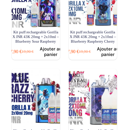
Kit puff rechargeable Gorilla
Kit puff rechargeable Gorilla
X JNR 43K 20mg + 2x10ml –
X JNR 43K 20mg + 2x10ml –
Blueberry Sour Raspberry
Blueberry Raspberry Cherry
Ajouter au
Ajouter au
17,90
€
17,90
€
19,90
€
19,90
€
Le
Le
Le
Le
panier
panier
prix
prix
prix
prix
initial
actuel
initial
actuel
était :
est :
était :
est :
19,90 €.
17,90 €.
19,90 €.
17,90 €.
PROMO
PROMO
NOUVEAU
NOUVEAU