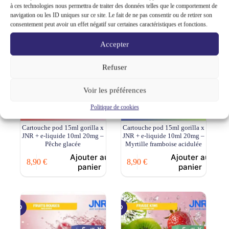
à ces technologies nous permettra de traiter des données telles que le comportement de
plusieurs
navigation ou les ID uniques sur ce site. Le fait de ne pas consentir ou de retirer son
variations.
consentement peut avoir un effet négatif sur certaines caractéristiques et fonctions.
Les
options
Accepter
peuvent
être
choisies
Refuser
sur
la
Voir les préférences
page
du
Politique de cookies
produit
Cartouche pod 15ml gorilla x
Cartouche pod 15ml gorilla x
JNR + e-liquide 10ml 20mg –
JNR + e-liquide 10ml 20mg –
Pêche glacée
Myrtille framboise acidulée
Ajouter au
Ajouter au
8,90
€
8,90
€
panier
panier