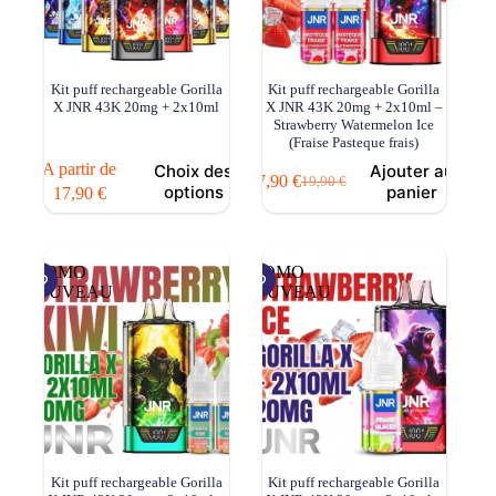
Kit puff rechargeable Gorilla
Kit puff rechargeable Gorilla
X JNR 43K 20mg + 2x10ml
X JNR 43K 20mg + 2x10ml –
Strawberry Watermelon Ice
(Fraise Pasteque frais)
Ce
A partir de
Choix des
Ajouter au
17,90
€
19,90
€
produit
Le
Le
options
panier
17,90
€
a
prix
prix
plusieurs
initial
actuel
variations.
était :
est :
Les
19,90 €.
17,90 €.
PROMO
PROMO
options
NOUVEAU
NOUVEAU
peuvent
être
choisies
sur
la
page
du
produit
Kit puff rechargeable Gorilla
Kit puff rechargeable Gorilla