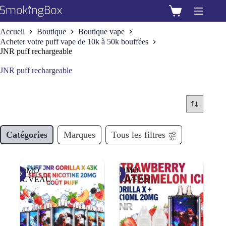
Passer
au
Panier
contenu
d’achat
Accueil
Boutique
Boutique vape
Acheter votre puff vape de 10k à 50k bouffées
JNR puff rechargeable
JNR puff rechargeable
Catégories
Marques
Tous les filtres
PROMO
PROMO
NOUVEAU
NOUVEAU