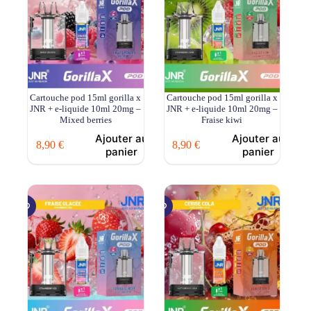
Cartouche pod 15ml gorilla x
Cartouche pod 15ml gorilla x
JNR + e-liquide 10ml 20mg –
JNR + e-liquide 10ml 20mg –
Mixed berries
Fraise kiwi
Ajouter au
Ajouter au
8,90
€
8,90
€
panier
panier