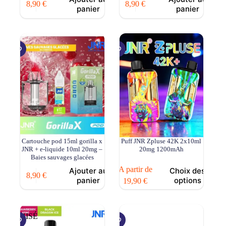
8,90
€
8,90
€
panier
panier
Cartouche pod 15ml gorilla x
Puff JNR Zpluse 42K 2x10ml
JNR + e-liquide 10ml 20mg –
20mg 1200mAh
Baies sauvages glacées
Ce
A partir de
Ajouter au
Choix des
8,90
€
produit
panier
options
19,90
€
a
plusieurs
variations.
Les
ÉPUISÉ
options