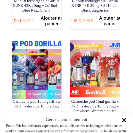
Kit puff rechargeable Gorilla
Kit puff rechargeable Gorilla
X JNR 43K 20mg + 2x10ml –
X JNR 43K 20mg + 2x10ml –
Blue Razz Cherry
Black dragon ice
Ajouter au
Ajouter au
17,90
€
17,90
€
19,90
€
19,90
€
Le
Le
Le
Le
panier
panier
prix
prix
prix
prix
initial
actuel
initial
actuel
était :
est :
était :
est :
19,90 €.
17,90 €.
19,90 €.
17,90 €.
Cartouche pod 15ml gorilla x
Cartouche pod 15ml gorilla x
JNR + e-liquide 10ml 20mg
JNR + e-liquide 10ml 20mg –
Strawberry Watermelon Ice
(Fraise Pasteque frais)
Gérer le consentement
Ce
A partir de
Choix des
Ajouter au
Pour offrir les meilleures expériences, nous utilisons des technologies telles que les
8,90
€
produit
options
panier
8,90
€
cookies pour stocker et/ou accéder aux informations des appareils. Le fait de consentir
a