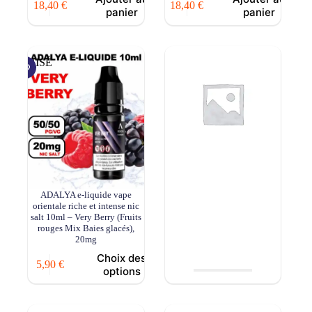
18,40
€
18,40
€
panier
panier
ÉPUISÉ
ÉPUISÉ
ADALYA e-liquide vape
ADALYA e-liquide vape
orientale riche et intense nic
orientale riche et intense nic
salt 10ml – Very Berry (Fruits
salt 10ml – Strawberry Splash
rouges Mix Baies glacés),
(Fraise), 20mg
20mg
Choix des
Choix des
5,90
€
5,90
€
options
options