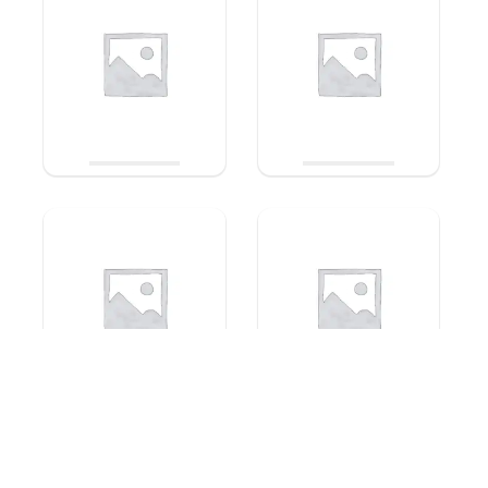
ADALYA e-liquide vape
ADALYA e-liquide vape
orientale riche et intense nic
orientale riche et intense nic
salt 10ml – Mi Amor (Baie des
salt 10ml – Menthol, 20mg
bois Banane Menthe), 20mg
Choix des
Choix des
5,90
€
5,90
€
options
options
ÉPUISÉ
ÉPUISÉ