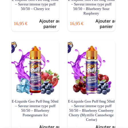
– Saveur intense type puff
– Saveur intense type puff
50/50 – Cherry ice
50/50 – Blueberry Sour
Raspberry
Ajouter au
Ajouter au
16,95
€
16,95
€
panier
panier
E-Liquide Goo Puff 0mg 50ml
E-Liquide Goo Puff 0mg 50ml
– Saveur intense type puff
– Saveur intense type puff
50/50 – Blueberry
50/50 – Blueberry Cranberry
Pomegranate Ice
Cherry (Myrtille Canneberge
Cerise)
Ajouter au
Ajouter au