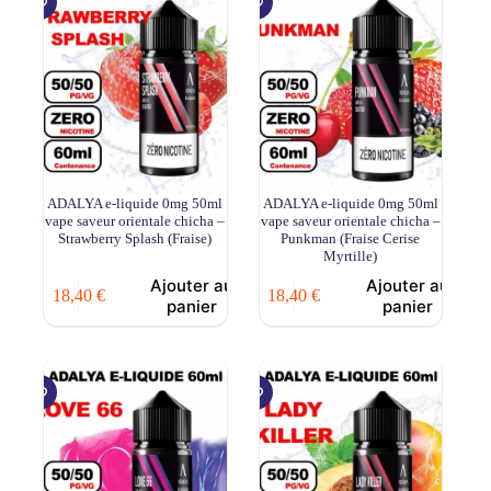
ADALYA e-liquide 0mg 50ml
ADALYA e-liquide 0mg 50ml
vape saveur orientale chicha –
vape saveur orientale chicha –
Strawberry Splash (Fraise)
Punkman (Fraise Cerise
Myrtille)
Ajouter au
Ajouter au
18,40
€
18,40
€
panier
panier