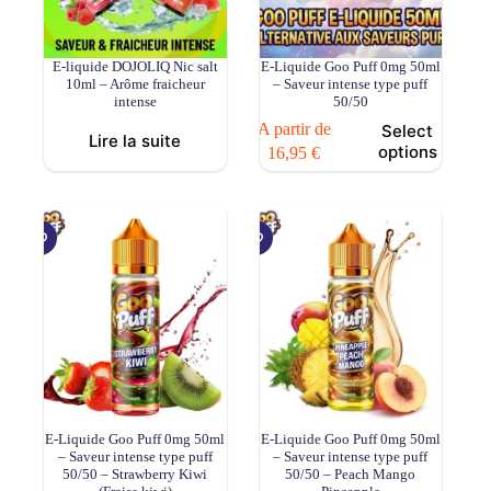
E-liquide DOJOLIQ Nic salt
E-Liquide Goo Puff 0mg 50ml
10ml – Arôme fraicheur
– Saveur intense type puff
intense
50/50
Ce
A partir de
Select
Lire la suite
produit
options
16,95
€
a
plusieurs
variations.
Les
options
peuvent
être
choisies
sur
la
page
du
produit
E-Liquide Goo Puff 0mg 50ml
E-Liquide Goo Puff 0mg 50ml
– Saveur intense type puff
– Saveur intense type puff
50/50 – Strawberry Kiwi
50/50 – Peach Mango