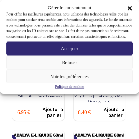
16,95
€
16,95
€
panier
panier
Gérer le consentement
Pour offrir les meilleures expériences, nous utilisons des technologies telles que les
cookies pour stocker et/ou accéder aux informations des appareils. Le fait de consentir
à ces technologies nous permettra de traiter des données telles que le comportement de
navigation ou les ID uniques sur ce site. Le fait de ne pas consentir ou de retirer son
consentement peut avoir un effet négatif sur certaines caractéristiques et fonctions.
Accepter
Refuser
Voir les préférences
E-Liquide Goo Puff 0mg 50ml
ADALYA e-liquide 0mg 50ml
Politique de cookies
– Saveur intense type puff
vape saveur orientale chicha –
50/50 – Blue Razz Lemonade
Very Berry (Fruits rouges Mix
Baies glacés)
Ajouter au
Ajouter au
16,95
€
18,40
€
panier
panier