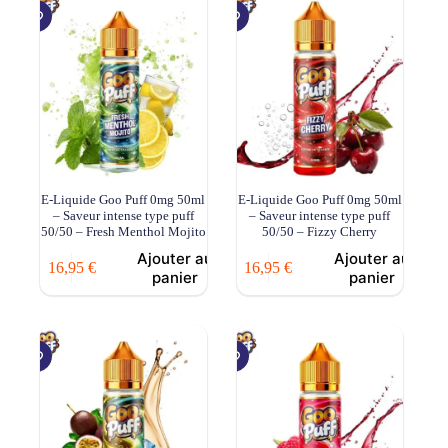
E-Liquide Goo Puff 0mg 50ml
E-Liquide Goo Puff 0mg 50ml
– Saveur intense type puff
– Saveur intense type puff
50/50 – Fresh Menthol Mojito
50/50 – Fizzy Cherry
Ajouter au
Ajouter au
16,95
€
16,95
€
panier
panier