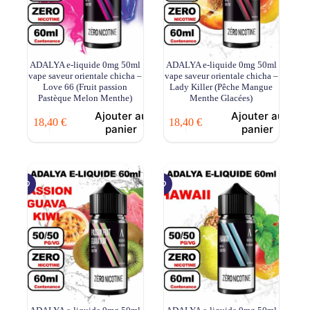
ADALYA e-liquide 0mg 50ml
ADALYA e-liquide 0mg 50ml
vape saveur orientale chicha –
vape saveur orientale chicha –
Love 66 (Fruit passion
Lady Killer (Pêche Mangue
Pastèque Melon Menthe)
Menthe Glacées)
Ajouter au
Ajouter au
18,40
€
18,40
€
panier
panier