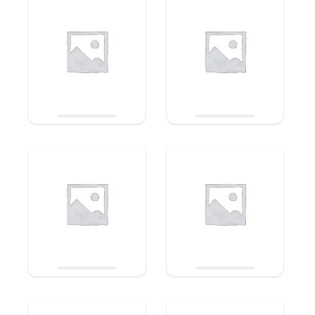
ÉPUISÉ
ÉPUISÉ
ADALYA e-liquide vape
ADALYA e-liquide vape
orientale riche et intense nic
orientale riche et intense nic
salt 10ml – Punkman (Fraise
salt 10ml – Mint Point
Cerise Myrtille), 20mg
(Menthe), 20mg
Choix des
Choix des
5,90
€
5,90
€
options
options
ÉPUISÉ
ÉPUISÉ