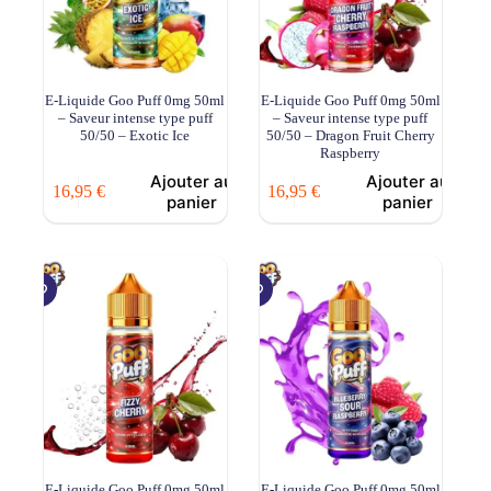
E-Liquide Goo Puff 0mg 50ml
E-Liquide Goo Puff 0mg 50ml
– Saveur intense type puff
– Saveur intense type puff
50/50 – Exotic Ice
50/50 – Dragon Fruit Cherry
Raspberry
Ajouter au
Ajouter au
16,95
€
16,95
€
panier
panier
E-Liquide Goo Puff 0mg 50ml
E-Liquide Goo Puff 0mg 50ml