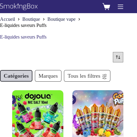
Passer
au
Panier
contenu
d’achat
Accueil
Boutique
Boutique vape
E-liquides saveurs Puffs
E-liquides saveurs Puffs
Catégories
Marques
Tous les filtres
ÉPUISÉ