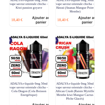
ADALYA e-liquide 0mg 50ml
ADALYA e-liquide 0mg 50ml
vape saveur orientale chicha –
vape saveur orientale chicha –
Kiwi passion goyave
Hawai (Ananas Mangue Poire
Menthe)
Ajouter au
Ajouter au
18,40
€
18,40
€
panier
panier
ADALYA e-liquide 0mg 50ml
ADALYA e-liquide 0mg 50ml
vape saveur orientale chicha –
vape saveur orientale chicha –
Cola Dragon (Cola Boisson
African Crush (Raisin Mytrille
Energétique)
Menthe kiwi Mangue Cactus
Pêche Glacés)
Ajouter au
Ajouter au