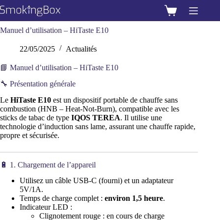
Passer
au
Panier
contenu
d’achat
Manuel d’utilisation – HiTaste E10
22/05/2025
Actualités
📘 Manuel d’utilisation – HiTaste E10
🔧 Présentation générale
Le
HiTaste E10
est un dispositif portable de chauffe sans
combustion (HNB – Heat-Not-Burn), compatible avec les
sticks de tabac de type
IQOS TEREA
. Il utilise une
technologie d’induction sans lame, assurant une chauffe rapide,
propre et sécurisée.
🔋 1. Chargement de l’appareil
Utilisez un câble USB-C (fourni) et un adaptateur
5V/1A.
Temps de charge complet :
environ 1,5 heure
.
Indicateur LED :
Clignotement rouge : en cours de charge