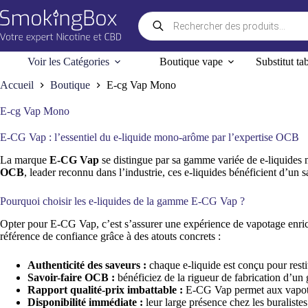
Passer
Recherche
au
de
contenu
produits
Voir les Catégories
Boutique vape
Substitut ta
Accueil
Boutique
E-cg Vap Mono
E-cg Vap Mono
E-CG Vap : l’essentiel du e-liquide mono-arôme par l’expertise OCB
La marque
E-CG Vap
se distingue par sa gamme variée de e-liquides m
OCB
, leader reconnu dans l’industrie, ces e-liquides bénéficient d’un s
Pourquoi choisir les e-liquides de la gamme E-CG Vap ?
Opter pour E-CG Vap, c’est s’assurer une expérience de vapotage enri
référence de confiance grâce à des atouts concrets :
Authenticité des saveurs :
chaque e-liquide est conçu pour restit
Savoir-faire OCB :
bénéficiez de la rigueur de fabrication d’un
Rapport qualité-prix imbattable :
E-CG Vap permet aux vapoteu
Disponibilité immédiate :
leur large présence chez les buraliste