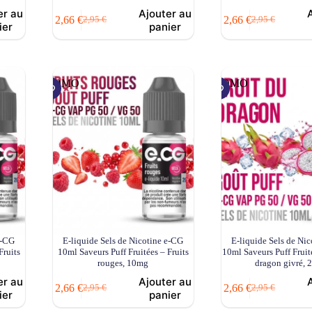
er au
Ajouter au
2,66
€
2,66
€
2,95
€
2,95
€
Le
Le
Le
Le
ier
panier
prix
prix
prix
prix
initial
actuel
initial
actuel
était :
est :
était :
est :
2,95 €.
2,66 €.
2,95 €.
2,66 €.
PROMO
PROMO
e-CG
E-liquide Sels de Nicotine e-CG
E-liquide Sels de Ni
Fruits
10ml Saveurs Puff Fruitées – Fruits
10ml Saveurs Puff Fruit
rouges, 10mg
dragon givré,
er au
Ajouter au
2,66
€
2,66
€
2,95
€
2,95
€
Le
Le
Le
Le
ier
panier
prix
prix
prix
prix