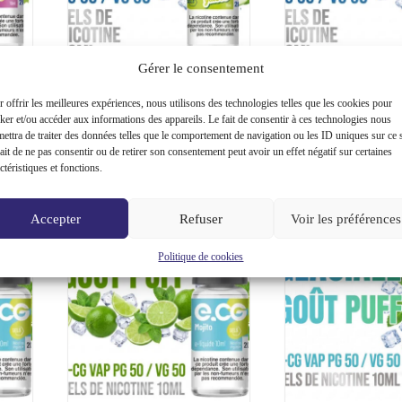
Gérer le consentement
e-CG
E-liquide Sels de Nicotine e-CG
E-liquide Sels de Ni
Raisin
10ml Saveurs Puff Fruitées – Pomme
10ml Saveurs Puff Frui
 offrir les meilleures expériences, nous utilisons des technologies telles que les cookies pour
glacée, 20mg
glacée, 10
ker et/ou accéder aux informations des appareils. Le fait de consentir à ces technologies nous
er au
Ajouter au
ettra de traiter des données telles que le comportement de navigation ou les ID uniques sur ce s
2,66
€
2,66
€
2,95
€
2,95
€
Le
Le
Le
Le
ier
panier
ait de ne pas consentir ou de retirer son consentement peut avoir un effet négatif sur certaines
prix
prix
prix
prix
ctéristiques et fonctions.
initial
actuel
initial
actuel
était :
est :
était :
est :
2,95 €.
2,66 €.
2,95 €.
2,66 €.
Accepter
Refuser
Voir les préférences
PROMO
PROMO
Politique de cookies