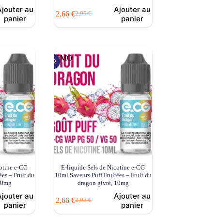
Ajouter au
Ajouter au
2,66
€
2,95
€
Le
Le
panier
panier
prix
prix
initial
actuel
était :
est :
2,95 €.
2,66 €.
PROMO
cotine e-CG
E-liquide Sels de Nicotine e-CG
ées – Fruit du
10ml Saveurs Puff Fruitées – Fruit du
 20mg
dragon givré, 10mg
Ajouter au
Ajouter au
2,66
€
2,95
€
Le
Le
panier
panier
prix
prix