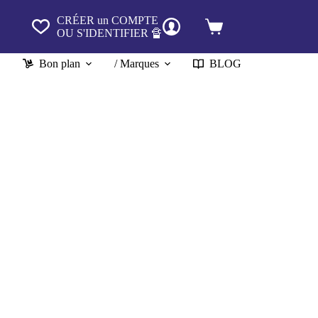
CRÉER un COMPTE
Panier
OU S'IDENTIFIER 🔏
d’achat
Bon plan
/ Marques
BLOG