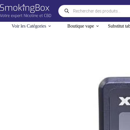
Passer
Recherche
au
de
contenu
produits
Voir les Catégories
Boutique vape
Substitut ta