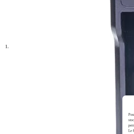
Pour
stoc
perm
Le f