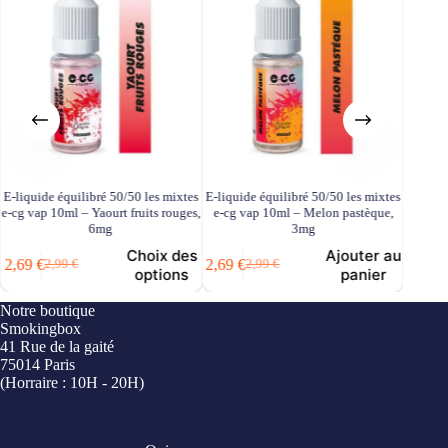
E-liquide équilibré 50/50 les mixtes
E-liquide équilibré 50/50 les mixtes
E-liqui
e-cg vap 10ml – Yaourt fruits rouges,
e-cg vap 10ml – Melon pastèque,
e-cg 
6mg
3mg
2,69
€
Choix des
Ajouter au
2,69
€
2,69
€
2,99
€
2,99
€
Le
Le
Le
Le
options
panier
prix
prix
prix
prix
i
initial
actuel
initial
actuel
é
e
Notre boutique
était :
est :
était :
est :
Smokingbox
2,99 €.
2,69 €.
2,99 €.
2,69 €.
41 Rue de la gaité
75014 Paris
(Horraire : 10H - 20H)