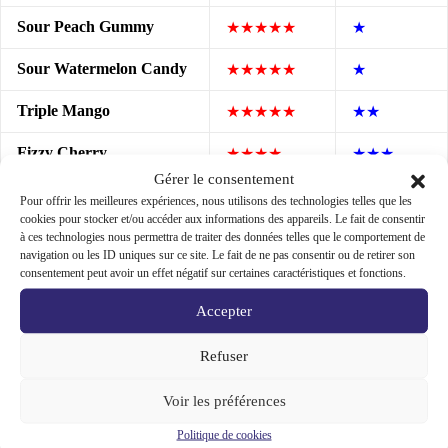
Sour Peach Gummy
★★★★★
★
Sour Watermelon Candy
★★★★★
★
Triple Mango
★★★★★
★★
Fizzy Cherry
★★★★
★★★
Gérer le consentement
Blue Razz Lemonade
★★★★
★★★
Pour offrir les meilleures expériences, nous utilisons des technologies telles que les
cookies pour stocker et/ou accéder aux informations des appareils. Le fait de consentir
Strawberry Raspberry
à ces technologies nous permettra de traiter des données telles que le comportement de
★★★★
★★★★★
Cherry Ice
navigation ou les ID uniques sur ce site. Le fait de ne pas consentir ou de retirer son
consentement peut avoir un effet négatif sur certaines caractéristiques et fonctions.
Watermelon Ice
★★★★
★★★★★
Accepter
Pineapple Ice
★★★★
★★★★★
Refuser
Black Grape
★★★★
★★
Voir les préférences
Ten Tangerines
★★★★
★★
Politique de cookies