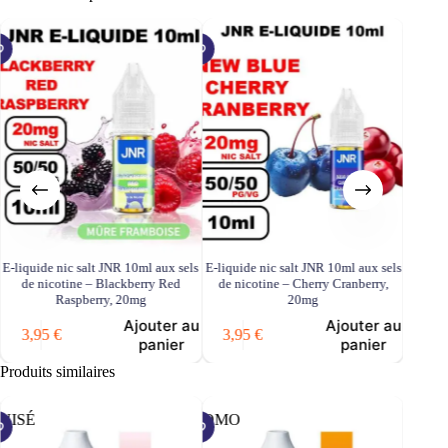
E-liquide nic salt JNR 10ml aux sels
E-liquide nic salt JNR 10ml aux sels
E-liqui
de nicotine – Blackberry Red
de nicotine – Cherry Cranberry,
Raspberry, 20mg
20mg
(pample
Ajouter au
Ajouter au
3,95
€
3,95
€
3,9
panier
panier
Produits similaires
UISÉ
PROMO
ÉPUISÉ