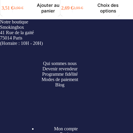
Ajouter au
Choix des
3,51
€
2,69
€
2,69
€
3,90
€
2,99
€
Le
Le
Le
Le
panier
options
prix
prix
prix
prix
initial
actuel
initial
actuel
i
Notre boutique
était :
est :
était :
est :
é
e
Smokingbox
3,90 €.
3,51 €.
2,99 €.
2,69 €.
41 Rue de la gaité
75014 Paris
(Horraire : 10H - 20H)
Qui sommes nous
Devenir revendeur
Programme fidélité
Modes de paiement
Blog
Mon compte