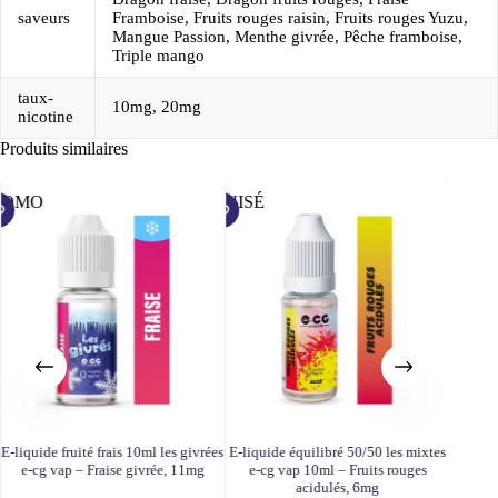
saveurs
Framboise, Fruits rouges raisin, Fruits rouges Yuzu,
Mangue Passion, Menthe givrée, Pêche framboise,
Triple mango
taux-
10mg, 20mg
nicotine
Produits similaires
ROMO
ÉPUISÉ
ÉPUISÉ
E-liquide fruité frais 10ml les givrées
E-liquide équilibré 50/50 les mixtes
E-liqui
e-cg vap – Fraise givrée, 11mg
e-cg vap 10ml – Fruits rouges
e-cg vap
acidulés, 6mg