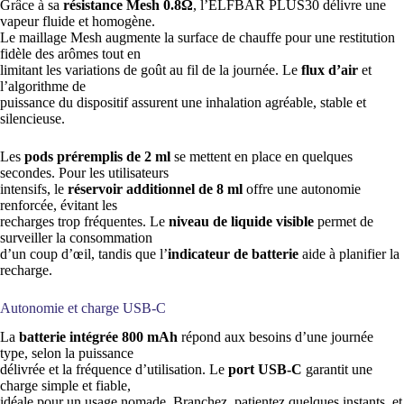
Grâce à sa
résistance Mesh 0.8Ω
, l’ELFBAR PLUS30 délivre une
vapeur fluide et homogène.
Le maillage Mesh augmente la surface de chauffe pour une restitution
fidèle des arômes tout en
limitant les variations de goût au fil de la journée. Le
flux d’air
et
l’algorithme de
puissance du dispositif assurent une inhalation agréable, stable et
silencieuse.
Les
pods préremplis de 2 ml
se mettent en place en quelques
secondes. Pour les utilisateurs
intensifs, le
réservoir additionnel de 8 ml
offre une autonomie
renforcée, évitant les
recharges trop fréquentes. Le
niveau de liquide visible
permet de
surveiller la consommation
d’un coup d’œil, tandis que l’
indicateur de batterie
aide à planifier la
recharge.
Autonomie et charge USB-C
La
batterie intégrée 800 mAh
répond aux besoins d’une journée
type, selon la puissance
délivrée et la fréquence d’utilisation. Le
port USB-C
garantit une
charge simple et fiable,
idéale pour un usage nomade. Branchez, patientez quelques instants, et