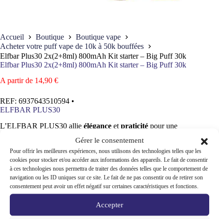
Accueil
Boutique
Boutique vape
Acheter votre puff vape de 10k à 50k bouffées
Elfbar Plus30 2x(2+8ml) 800mAh Kit starter – Big Puff 30k
Elfbar Plus30 2x(2+8ml) 800mAh Kit starter – Big Puff 30k
A partir de
14,90
€
REF:
6937643510594
•
ELFBAR PLUS30
L’ELFBAR PLUS30 allie
élégance
et
praticité
pour une
expérience de vape simple et agréable au quotidien.
Gérer le consentement
Son format tubulaire ergonomique (24 × 24 × 113 mm) assure
Pour offrir les meilleures expériences, nous utilisons des technologies telles que les
une prise en main confortable et un transport facile.
cookies pour stocker et/ou accéder aux informations des appareils. Le fait de consentir
à ces technologies nous permettra de traiter des données telles que le comportement de
Doté d’une
batterie longue durée de 800 mAh
avec
recharge
navigation ou les ID uniques sur ce site. Le fait de ne pas consentir ou de retirer son
rapide USB-C
, il garantit une autonomie fiable toute la
consentement peut avoir un effet négatif sur certaines caractéristiques et fonctions.
journée.
Le système de 2
pods préremplis (2 ml
+
8 ml)
permettent de
Accepter
prolonger vos sessions sans contraintes.