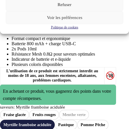
Refuser
Grâce à la
résistance Mesh 0.8Ω
, profitez d’une vapeur dense
et de saveurs intenses du début à la fin.
Chaque kit inclut des
pods interchangeables
pour varier les
Voir les préférences
goûts selon vos envies, avec un niveau de liquide et de batterie
visibles pour un suivi simple.
Politique de cookies
Format compact et ergonomique
Batterie 800 mAh + charge USB-C
2x Pods 10ml
Résistance Mesh 0.8Ω pour saveurs optimales
Indicateur de batterie et e-liquide
Plusieurs coloris disponibles
L’utilisation de ce produit est strictement interdit au
moins de 18 ans, aux femmes enceintes, allaitantes,
problèmes cardiaques.
En achetant ce produit, vous gagnerez des points dans votre
compte récompenses.
saveurs
: Myrtille framboise acidulée
Fraise glacée
Fruits rouges
Menthe verte
Myrtille framboise acidulée
Pastèque
Pomme Pêche