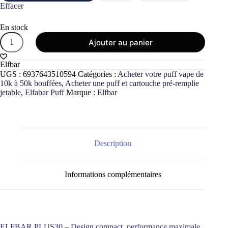
Effacer
En stock
quantité
Ajouter au panier
de
Elfbar
Plus30
Elfbar
2x(2+8ml)
UGS :
6937643510594
Catégories :
Acheter votre puff vape de
800mAh
10k à 50k bouffées
,
Acheter une puff et cartouche pré-remplie
Kit
jetable
,
Elfabar Puff
Marque :
Elfbar
starter
-
Big
Puff
30k
Description
Informations complémentaires
ELFBAR PLUS30 – Design compact, performance maximale