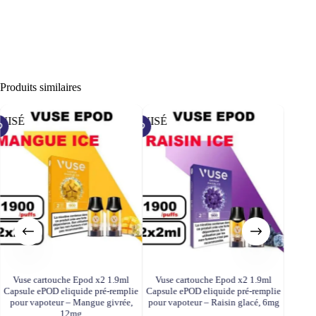
Produits similaires
UISÉ
ÉPUISÉ
ÉPUISÉ
Vuse cartouche Epod x2 1.9ml
Vuse cartouche Epod x2 1.9ml
Vuse
Capsule ePOD eliquide pré-remplie
Capsule ePOD eliquide pré-remplie
Capsul
pour vapoteur – Mangue givrée,
pour vapoteur – Raisin glacé, 6mg
pour va
12mg