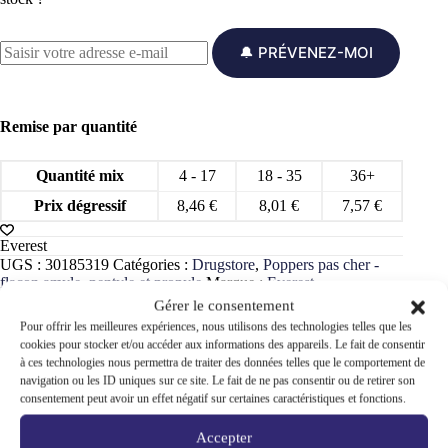
🔔 PRÉVENEZ-MOI
Remise par quantité
Quantité mix
4 - 17
18 - 35
36+
Prix dégressif
8,46
€
8,01
€
7,57
€
Everest
UGS :
30185319
Catégories :
Drugstore
,
Poppers pas cher -
flacon amyle, pentyle et propyle
Marque :
Everest
Gérer le consentement
Pour offrir les meilleures expériences, nous utilisons des technologies telles que les
cookies pour stocker et/ou accéder aux informations des appareils. Le fait de consentir
à ces technologies nous permettra de traiter des données telles que le comportement de
navigation ou les ID uniques sur ce site. Le fait de ne pas consentir ou de retirer son
Informations complémentaires
consentement peut avoir un effet négatif sur certaines caractéristiques et fonctions.
Accepter
Avis (0)