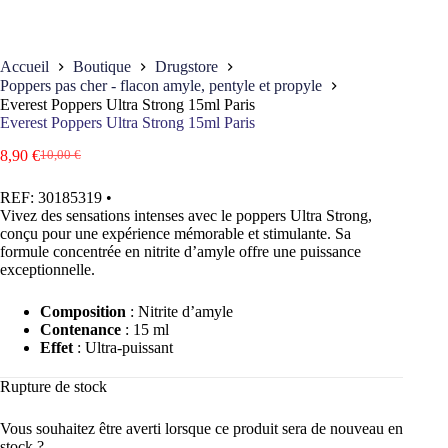
Accueil
Boutique
Drugstore
Poppers pas cher - flacon amyle, pentyle et propyle
Everest Poppers Ultra Strong 15ml Paris
Everest Poppers Ultra Strong 15ml Paris
8,90
€
10,00
€
Le
Le
prix
prix
REF:
30185319
•
initial
actuel
Vivez des sensations intenses avec le poppers Ultra Strong,
était :
est :
conçu pour une expérience mémorable et stimulante. Sa
10,00 €.
8,90 €.
formule concentrée en nitrite d’amyle offre une puissance
exceptionnelle.
Composition
: Nitrite d’amyle
Contenance
: 15 ml
Effet
: Ultra-puissant
Rupture de stock
Vous souhaitez être averti lorsque ce produit sera de nouveau en
stock ?