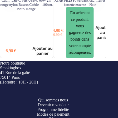
Câble USB-C vers USB-C 60W 2m
XTAR PB2S Powerbank chargeur et
Poppe
rouge nylon Baseus Cafule – 100cm,
batterie externe – Noir
Noir / Rouge
En achetant
ce produit,
vous
Ajouter
14,90
€
au
14,90
€
gagnerez des
Le
Le
19,90
€
panier
prix
prix
points dans
initial
actuel
votre compte
Ajouter au
était :
est :
6,90
€
récompenses.
panier
19,90 €.
14,90 €.
Notre boutique
Smokingbox
41 Rue de la gaité
75014 Paris
(Horraire : 10H - 20H)
Qui sommes nous
Devenir revendeur
Programme fidélité
Modes de paiement