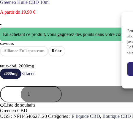
Greeneo Huile CBD 10ml
A partir de
19,90
€
•
Pour
En achetant ce produit, vous gagnerez des points dans votre compte 
stoc
perm
saveurs
Le f
Alliance Full spectrum
Relax
cara
taux-cbd
: 2000mg
Effacer
2000mg
quantité
de
Greeneo
Huile
Liste de souhaits
CBD
Greeneo CBD
10ml
UGS :
NPH4540627120
Catégories :
E-liquide CBD
,
Boutique CBD