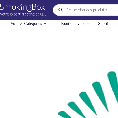
Passer
Recherche
au
de
contenu
produits
Voir les Catégories
Boutique vape
Substitut ta