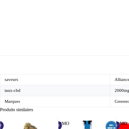
saveurs
Allianc
taux-cbd
2000m
Marques
Greene
Produits similaires
PROMO
PROMO