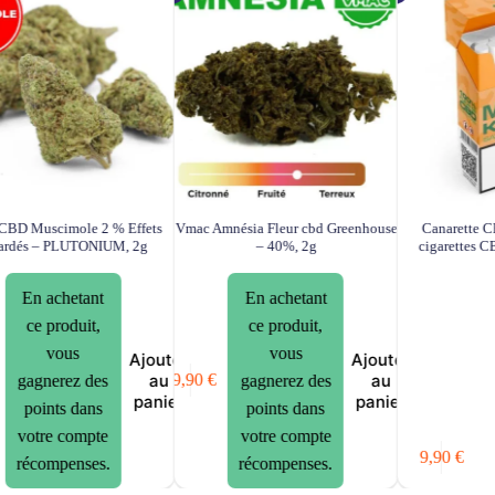
 CBD Muscimole 2 % Effets
Vmac Amnésia Fleur cbd Greenhouse
Canarette C
ardés – PLUTONIUM, 2g
– 40%, 2g
cigarettes 
En achetant
En achetant
ce produit,
ce produit,
vous
vous
Ajouter
Ajouter
au
au
19,90
€
gagnerez des
gagnerez des
panier
panier
points dans
points dans
l
l
votre compte
votre compte
:
9,90
€
récompenses.
récompenses.
0 €.
0 €.