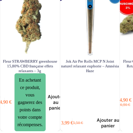
Fleur STRAWBERRY greenhouse
Jok Air Pre Rolls MCP N Joint
Fleur
15,80% CBD française effets
naturel relaxant euphorie – Amnésia
Ret
relaxants – 3g
Haze
En achetant
ce produit,
vous
er
Ajouter
14,90
€
au
4,90
€
gagnerez des
Le
Le
16,90
€
er
panier
points dans
prix
prix
initia
actue
votre compte
Ajouter au
était 
est :
3,99
€
5,50
€
récompenses.
Le
Le
panier
16,9
14,9
prix
prix