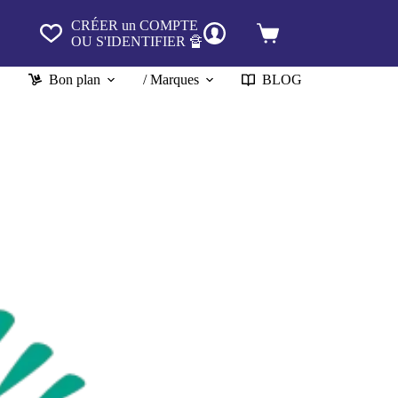
CRÉER un COMPTE
Panier
OU S'IDENTIFIER 🔏
d’achat
Bon plan
/ Marques
BLOG