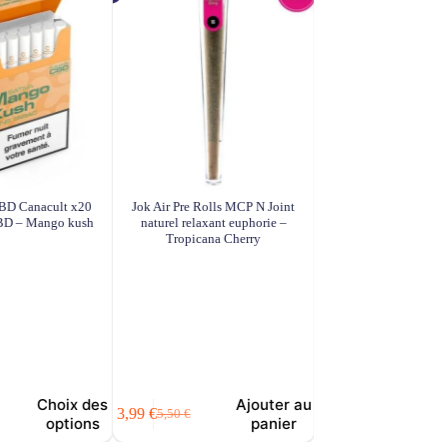
BD Canacult x20
Jok Air Pre Rolls MCP N Joint
Stickrolls CBD Haschill 
CBD – Mango kush
naturel relaxant euphorie –
Joint naturel relaxan
Tropicana Cherry
A
2,99
€
Choix des
Ajouter au
3,99
€
5,50
€
Le
Le
options
panier
prix
prix