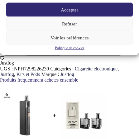
En achetant ce produit, vous gagnerez des points dans votre
Accepter
compte récompenses.
couleurs
Refuser
Noir
Voir les préférences
quantité
Politique de cookies
Ajouter au panier
de
Kit
Glent
Justfog
1500mAh
UGS :
NPH7298226239
Catégories :
Cigarette électronique
,
Justfog
Justfog
,
Kits et Pods
Marque :
Justfog
–
Produits frequemment achetes ensemble
Puissance
et
simplicité
pour
vapoteurs
+