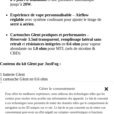
jusqu’à
20W
.
Expérience de vape personnalisable
–
Airflow
réglable
avec système coulissant pour ajuster le tirage de
serré à aérien
.
Cartouches Glent pratiques et performantes
–
Réservoir 3.5ml transparent
,
remplissage latéral sans
retrait
et
résistances intégrées
en
0.6 ohm
pour vapeur
abondante ou
1.0 ohm
pour MTL (sels de nicotine &
CBD).
Contenu du kit Glent par JustFog :
1 batterie Glent
1 cartouche Glent en 0.6 ohm
1 manuel d’utilisation
Attention, le câble USB-C n’est pas fourni
Gérer le consentement
Pour offrir les meilleures expériences, nous utilisons des technologies telles que les
cookies pour stocker et/ou accéder aux informations des appareils. Le fait de consentir
L’utilisation de ce produit est strictement interdit au
à ces technologies nous permettra de traiter des données telles que le comportement de
moins de 18 ans, aux femmes enceintes, allaitantes,
navigation ou les ID uniques sur ce site. Le fait de ne pas consentir ou de retirer son
problèmes cardiaques.
consentement peut avoir un effet négatif sur certaines caractéristiques et fonctions.