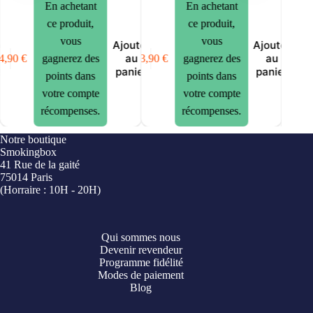
En achetant
En achetant
ce produit,
ce produit,
vous
vous
er
Ajouter
Ajouter
au
au
4,90
€
13,90
€
gagnerez des
gagnerez des
12,90
€
er
panier
panier
points dans
points dans
votre compte
votre compte
récompenses.
récompenses.
Notre boutique
Smokingbox
41 Rue de la gaité
75014 Paris
(Horraire : 10H - 20H)
Qui sommes nous
Devenir revendeur
Programme fidélité
Modes de paiement
Blog