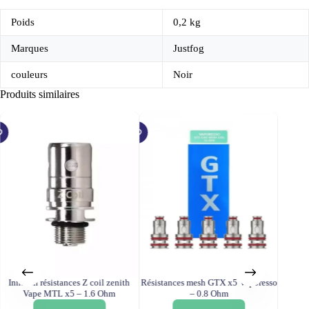
Poids
0,2 kg
Marques
Justfog
couleurs
Noir
Produits similaires
Innokin résistances Z coil zenith
Résistances mesh GTX x5 Vaporesso
Rési
Vape MTL x5 – 1.6 Ohm
– 0.8 Ohm
clearo