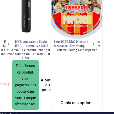
HiTaste HNB compatible Sticks
Snus ICEBERG Nicotine pouches
Snus P
IQOS TEREA – Alternative IQOS
sans tabac Ultra strong – Pop corn
sans t
ILUMA ONE – Le chauffe-tabac par
caramel, 50mg Date dépassée
induction tout-en-un – HiTaste E10
C
HNB
En achetant
ce produit,
vous
Ajouter
au
9,90
€
gagnerez des
panier
points dans
votre compte
Choix des options
récompenses.