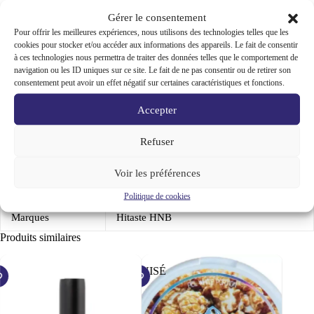
Gérer le consentement
Pour offrir les meilleures expériences, nous utilisons des technologies telles que les
Informations complémentaires
cookies pour stocker et/ou accéder aux informations des appareils. Le fait de consentir
à ces technologies nous permettra de traiter des données telles que le comportement de
navigation ou les ID uniques sur ce site. Le fait de ne pas consentir ou de retirer son
consentement peut avoir un effet négatif sur certaines caractéristiques et fonctions.
Avis (0)
Accepter
Refuser
Modele
Hitaste P5, Hitaste Q1
Voir les préférences
couleurs
Gris, Noir, Or
Politique de cookies
Marques
Hitaste HNB
Produits similaires
ÉPUISÉ
ÉPUISÉ