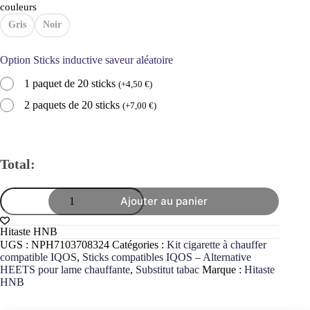
couleurs
Gris
Noir
Option Sticks inductive saveur aléatoire
1 paquet de 20 sticks
(
+
4,50
€
)
2 paquets de 20 sticks
(
+
7,00
€
)
Total:
quantité
Ajouter au panier
de
Kit
Hitaste
Hitaste HNB
HNB
UGS :
NPH7103708324
Catégories :
Kit cigarette à chauffer
Cigarette
compatible IQOS
,
Sticks compatibles IQOS – Alternative
de
HEETS pour lame chauffante
,
Substitut tabac
Marque :
Hitaste
tabac
HNB
chauffé
compatible
IQOS