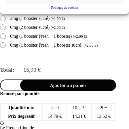
3mg (1 booster fresh)
(
+
1,30
€
)
Politique de cookies
6mg (2 booster fresh)
(
+
2,60
€
)
3mg (1 booster sucré)
(
+
1,50
€
)
6mg (2 booster sucré)
(
+
2,60
€
)
6mg (1 booster Fresh + 1 booster)
(
+
2,60
€
)
6mg (1 booster Fresh + 1 booster sucré)
(
+
2,60
€
)
Total:
15,90
€
quantité
Ajouter au panier
de
La
Remise par quantité
Chose
50ml
eliquide
Quantité mix
5 - 9
10 - 19
20+
Le
French
Prix dégressif
14,79
€
14,31
€
13,52
€
Liquide
50/50
Le French Liquide