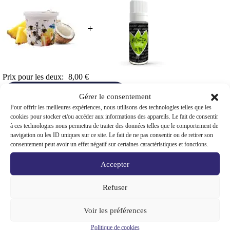
+
Prix pour les deux:
8,00
€
Ajouter les deux au panier
Gérer le consentement
Pour offrir les meilleures expériences, nous utilisons des technologies telles que les
cookies pour stocker et/ou accéder aux informations des appareils. Le fait de consentir
This Product: Pâte Chicha hookah ICE FRUTZ 120g 0%
Le
Le
à ces technologies nous permettra de traiter des données telles que le comportement de
Free nicotine - Pinacolada saveurs: Pinacolada
-
prix
prix
navigation ou les ID uniques sur ce site. Le fait de ne pas consentir ou de retirer son
6,50
€
7,00
€
initial
actuel
consentement peut avoir un effet négatif sur certaines caractéristiques et fonctions.
Booster nicotine Liquideo 10ml 20mg/ml - Booster
était :
est :
100VG 20mg saveurs: Booster 100VG 20mg
-
1,50
€
7,00 €.
6,50 €.
Accepter
Refuser
Voir les préférences
Politique de cookies