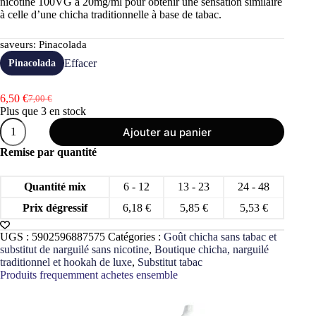
nicotine 100VG à 20mg/ml pour obtenir une sensation similaire
à celle d’une chicha traditionnelle à base de tabac.
saveurs
: Pinacolada
Effacer
Pinacolada
6,50
€
7,00
€
Le
Le
Plus que 3 en stock
prix
prix
quantité
initial
actuel
Ajouter au panier
de
était :
est :
Pâte
Remise par quantité
7,00 €.
6,50 €.
Chicha
hookah
ICE
Quantité mix
6 - 12
13 - 23
24 - 48
FRUTZ
120g
Prix dégressif
6,18
€
5,85
€
5,53
€
0%
Free
UGS :
5902596887575
Catégories :
Goût chicha sans tabac et
nicotine
substitut de narguilé sans nicotine
,
Boutique chicha, narguilé
traditionnel et hookah de luxe
,
Substitut tabac
Produits frequemment achetes ensemble