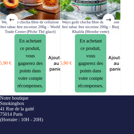
Ways goût chicha fibre de cellulose
Ways goût chicha fibre de cellulose
Ways go
free tabac free nicotine 200g – World
free tabac free nicotine 200g – Burj
free tab
Trade Center (Pêche Thé glacé)
Khalifa (Menthe verte)
centr
En achetant
En achetant
ce produit,
ce produit,
vous
vous
er
Ajouter
Ajouter
au
au
5,90
€
15,90
€
15,90
€
gagnerez des
gagnerez des
er
panier
panier
points dans
points dans
votre compte
votre compte
récompenses.
récompenses.
Notre boutique
Smokingbox
41 Rue de la gaité
75014 Paris
(Horraire : 10H - 20H)