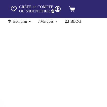
CRÉER un COMPTE
Panier
OU S'IDENTIFIER 🔏
d’achat
Bon plan
/ Marques
BLOG