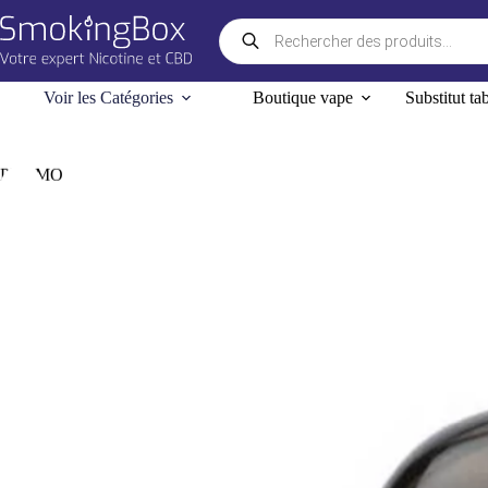
Passer
Recherche
au
de
contenu
produits
Voir les Catégories
Boutique vape
Substitut ta
PROMO