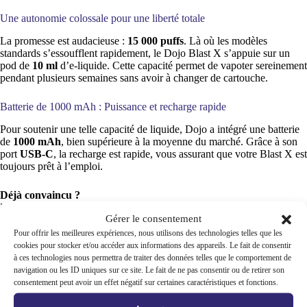
Une autonomie colossale pour une liberté totale
La promesse est audacieuse :
15 000 puffs
. Là où les modèles
standards s’essoufflent rapidement, le Dojo Blast X s’appuie sur un
pod de
10 ml
d’e-liquide. Cette capacité permet de vapoter sereinement
pendant plusieurs semaines sans avoir à changer de cartouche.
Batterie de 1000 mAh : Puissance et recharge rapide
Pour soutenir une telle capacité de liquide, Dojo a intégré une batterie
de
1000 mAh
, bien supérieure à la moyenne du marché. Grâce à son
port
USB-C
, la recharge est rapide, vous assurant que votre Blast X est
toujours prêt à l’emploi.
Déjà convaincu ?
Passez à la vitesse supérieure avec le Dojo Blast X, le compagnon
Gérer le consentement
idéal des gros vapoteurs.
Mode Eco vs mode power : La vape à la carte
Pour offrir les meilleures expériences, nous utilisons des technologies telles que les
cookies pour stocker et/ou accéder aux informations des appareils. Le fait de consentir
L’innovation majeure du Dojo Blast X réside dans son switch de
à ces technologies nous permettra de traiter des données telles que le comportement de
puissance. Il s’adapte à vos envies :
navigation ou les ID uniques sur ce site. Le fait de ne pas consentir ou de retirer son
consentement peut avoir un effet négatif sur certaines caractéristiques et fonctions.
Le Mode Eco :
Pour une vape quotidienne, une consommation