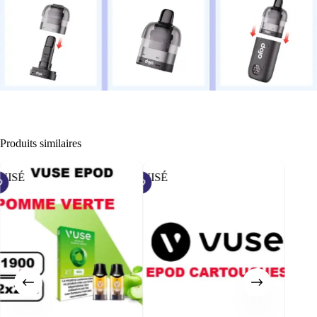
Produits similaires
UISÉ
ÉPUISÉ
ÉPUISÉ