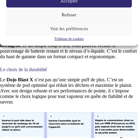
de liquide maîtrisée et une autonomie de batterie maximale.
Accepter
Le Mode Power :
Pour ceux qui recherchent un hit plus
puissant et une vapeur dense, activant les capacités maximales
Refuser
du
Dual Mesh Coil
.
Voir les préférences
Un écran LED pour un contrôle total
Politique de cookies
Fini les incertitudes ! Le Dojo Blast X dispose d’un
écran LED
intelligent
. D’un simple coup d’œil, vous pouvez vérifier le
pourcentage de batterie restant et le niveau d’e-liquide. C’est le confort
du haut de gamme dans un format compact et ergonomique.
Le choix de la durabilité
Le
Dojo Blast X
n’est pas qu’une simple puff de plus. C’est un
système de pod optimisé qui réduit les déchets et maximise le plaisir.
Avec son design robuste et ses performances de pointe, il s’impose
comme le choix logique pour tout vapoteur en quête de fiabilité et de
saveur.