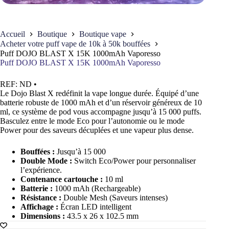
Accueil
Boutique
Boutique vape
Acheter votre puff vape de 10k à 50k bouffées
Puff DOJO BLAST X 15K 1000mAh Vaporesso
Puff DOJO BLAST X 15K 1000mAh Vaporesso
REF:
ND
•
Le Dojo Blast X redéfinit la vape longue durée. Équipé d’une
batterie robuste de 1000 mAh et d’un réservoir généreux de 10
ml, ce système de pod vous accompagne jusqu’à 15 000 puffs.
Basculez entre le mode Eco pour l’autonomie ou le mode
Power pour des saveurs décuplées et une vapeur plus dense.
Bouffées
:
Jusqu’à 15 000
Double Mode :
Switch Eco/Power pour personnaliser
l’expérience.
Contenance cartouche :
10 ml
Batterie :
1000 mAh (Rechargeable)
Résistance :
Double Mesh (Saveurs intenses)
Affichage :
Écran LED intelligent
Dimensions :
43.5 x 26 x 102.5 mm