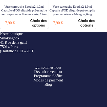
Vuse cartouche Epod x2 1.9ml
Vuse cartouche Epod x2 1.9ml
Vuse
Capsule ePOD eliquide pré-remplie
Capsule ePOD eliquide pré-remplie
Capsul
pour vapoteur – Pomme verte, 12mg
pour vapoteur – Mangue, 6mg
pour v
Choix des
Choix des
7,90
€
7,90
€
options
options
7,9
Notre boutique
Smokingbox
41 Rue de la gaité
75014 Paris
(Horraire : 10H - 20H)
Qui sommes nous
Devenir revendeur
Programme fidélité
Modes de paiement
Blog