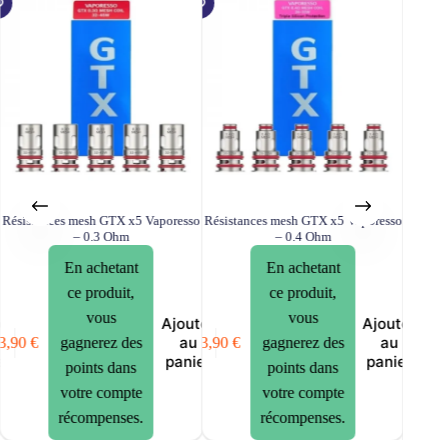
Résistances mesh GTX x5 Vaporesso
Résistances mesh GTX x5 Vaporesso
Rési
– 0.3 Ohm
– 0.4 Ohm
clearo
En achetant
En achetant
ce produit,
ce produit,
vous
vous
er
Ajouter
Ajouter
au
au
3,90
€
13,90
€
gagnerez des
gagnerez des
12,90
€
er
panier
panier
points dans
points dans
votre compte
votre compte
récompenses.
récompenses.