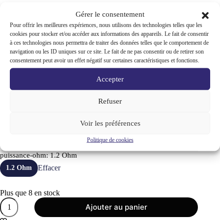
Gérer le consentement
REF:
6956916425489
•
Ces résistances de remplacement Joyetech vous offrent la
Pour offrir les meilleures expériences, nous utilisons des technologies telles que les
possibilité d’ajuster la configuration d’origine de votre kit
cookies pour stocker et/ou accéder aux informations des appareils. Le fait de consentir
**Atopack Penguin** et **Atopack Dolphin**. Conçues pour
à ces technologies nous permettra de traiter des données telles que le comportement de
ces modèles, elles garantissent une parfaite compatibilité et une
navigation ou les ID uniques sur ce site. Le fait de ne pas consentir ou de retirer son
installation sans souci.
consentement peut avoir un effet négatif sur certaines caractéristiques et fonctions.
Accepter
Le remplacement d’une résistance défectueuse par l’une des
résistances JVIC 1, JVIC 2 ou JVIC 3, disponibles en pack de
5, est une opération simple et rapide, vous permettant de
Refuser
reprendre immédiatement votre séance de vape.
Voir les préférences
Résistance
JVIC 1
: 0.6 ohm
Résistance
JVIC 2
: 0.25 ohm
Politique de cookies
Résistance
JVIC 3
: 1.2 ohm
puissance-ohm
: 1.2 Ohm
Effacer
1.2 Ohm
Plus que 8 en stock
quantité
Ajouter au panier
de
Résistances