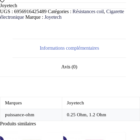
JVIC
Joyetech
Atopack
UGS :
6956916425489
Catégories :
Résistances coil
,
Cigarette
Penguin
électronique
Marque :
Joyetech
Dolphin
x5
Informations complémentaires
Avis (0)
Marques
Joyetech
puissance-ohm
0.25 Ohm, 1.2 Ohm
Produits similaires