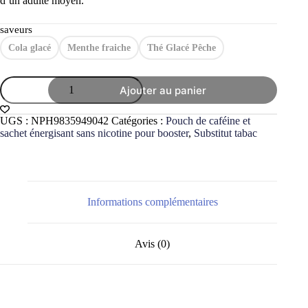
d’un adulte moyen.
saveurs
Cola glacé
Menthe fraiche
Thé Glacé Pêche
quantité
Ajouter au panier
de
SCOOPER
ENERGY
UGS :
NPH9835949042
Catégories :
Pouch de caféine et
sachets
sachet énergisant sans nicotine pour booster
,
Substitut tabac
de
caféine
extra
strong
-
Alternative
Informations complémentaires
idéale
au
snus
Avis (0)