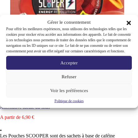
Gérer le consentement
Pour offrir les meilleures expériences, nous utilisons des technologies telles que les
cookies pour stocker et/ou accéder aux informations des appareils. Le fait de consentir
à ces technologies nous permettra de traiter des données telles que le comportement de
navigation ou les ID uniques sur ce site. Le fait de ne pas consentir ou de retirer son
consentement peut avoir un effet négatif sur certaines caractéristiques et fonctions.
Accepter
Accueil
Boutique
Boutique fumeurs
Refuser
Pouch de caféine et sachet énergisant sans nicotine pour
booster
SCOOPER ENERGY sachets de caféine extra strong –
Voir les préférences
Alternative idéale au snus
Politique de cookies
SCOOPER ENERGY sachets de caféine extra strong –
Alternative idéale au snus
A partir de
6,90
€
•
Les Pouches SCOOPER sont des sachets à base de caféine