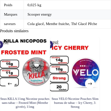
Poids
0,025 kg
Marques
Scooper energy
saveurs
Cola glacé, Menthe fraiche, Thé Glacé Pêche
Produits similaires
UISÉ
ÉPUISÉ
ÉPUISÉ
Snus KILLA 11mg Nicotine pouches
Snus VELO Nicotine Pouches Slim
Snus 
sans tabac – Frosted Mint (Menthe
bureau de tabac – Icy Cherry, 3.
sans ta
givrée), 11mg
Strong