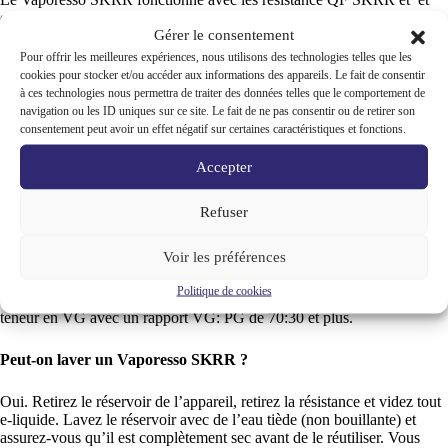
est recommandé pour une utilisation avec des e-liquides à haute teneur
Gérer le consentement
en VG.
Pour offrir les meilleures expériences, nous utilisons des technologies telles que les
cookies pour stocker et/ou accéder aux informations des appareils. Le fait de consentir
PUISSANCES RECOMMANDÉES
à ces technologies nous permettra de traiter des données telles que le comportement de
navigation ou les ID uniques sur ce site. Le fait de ne pas consentir ou de retirer son
Résistance QF Meshed 0,2ohm : Utilisable de 55 à 85W
consentement peut avoir un effet négatif sur certaines caractéristiques et fonctions.
(conseillée : 70 – 80W)
Résistance QF Strip 0,15ohm : Utilisable de 60 à 90W
Accepter
(conseillée : 70-85W)
Refuser
FAQ
Voir les préférences
Quel e-liquide pouvez-vous utiliser avec le Vaporesso skrr ?
Politique de cookies
Les résistances SKRR est mieux utilisée avec des e-liquides à haute
teneur en VG avec un rapport VG: PG de 70:30 et plus.
Peut-on laver un Vaporesso SKRR ?
Oui. Retirez le réservoir de l’appareil, retirez la résistance et videz tout
e-liquide. Lavez le réservoir avec de l’eau tiède (non bouillante) et
assurez-vous qu’il est complètement sec avant de le réutiliser. Vous