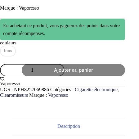
Marque : Vaporesso
En achetant ce produit, vous gagnerez des points dans votre
compte récompenses.
couleurs
Inox
quantité
Ajouter au panier
de
Tank
SKRR
Vaporesso
S
UGS :
NPH8257069886
Catégories :
Cigarette électronique
,
mini
Clearomiseurs
Marque :
Vaporesso
Vaporesso
23mm
3.5ml
Description