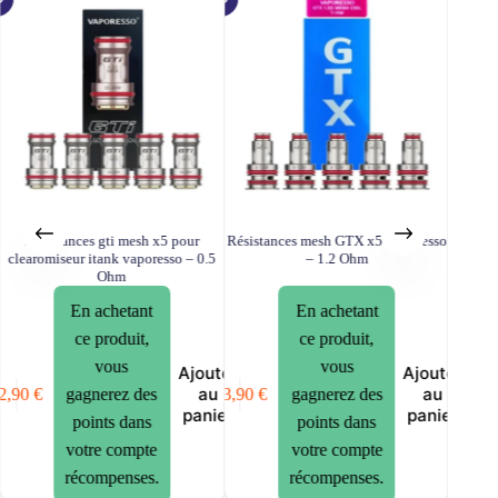
Résistances gti mesh x5 pour
Résistances mesh GTX x5 Vaporesso
Résista
clearomiseur itank vaporesso – 0.5
– 1.2 Ohm
Ohm
En achetant
En achetant
ce produit,
ce produit,
vous
vous
er
Ajouter
Ajouter
13,90
€
au
au
2,90
€
13,90
€
gagnerez des
gagnerez des
er
panier
panier
points dans
points dans
votre compte
votre compte
récompenses.
récompenses.