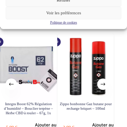
Refuser
Dimensions
4 cm
Voir les préférences
Marques
Zippo
Politique de cookies
Produits similaires
Integra Boost 62% Régulation
Zippo bonbonne Gaz butane pour
ST
d’humidité – Bouclier terpène –
recharge briquet – 100ml
premi
Herbe CBD à rouler – 67g, 1x
recha
Ajouter au
Ajouter au
5,99
€
3,99
€
panier
panier