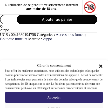
L’utilisation de ce produit est strictement interdite
aux moins de 18 ans.
quantité
Ajouter au panier
de
Zippo
Cotton
Zippo
original
UGS :
0041689194758
Catégories :
Accessoires fumeur
,
à
Boutique fumeurs
Marque :
Zippo
changer
briquet
essence
premium
Informations complémentaires
Gérer le consentement
Pour offrir les meilleures expériences, nous utilisons des technologies telles que les
cookies pour stocker et/ou accéder aux informations des appareils. Le fait de consentir
Avis (0)
à ces technologies nous permettra de traiter des données telles que le comportement de
navigation ou les ID uniques sur ce site. Le fait de ne pas consentir ou de retirer son
consentement peut avoir un effet négatif sur certaines caractéristiques et fonctions.
Accepter
Poids
0,01 kg