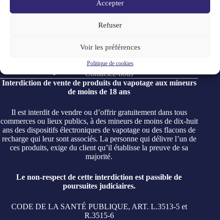
Accepter
Refuser
Mon compte
Panier
Voir les préférences
Mentions Légales
Politique de Confidentialité
Politique de cookies
Conditions générales de ventes
Contactez-nous
Interdiction de vente de produits du vapotage aux mineurs
de moins de 18 ans
Il est interdit de vendre ou d’offrir gratuitement dans tous
commerces ou lieux publics, à des mineurs de moins de dix-huit
ans des dispositifs électroniques de vapotage ou des flacons de
recharge qui leur sont associés. La personne qui délivre l’un de
ces produits, exige du client qu’il établisse la preuve de sa
majorité.
Le non-respect de cette interdiction est passible de
poursuites judiciaires.
CODE DE LA SANTÉ PUBLIQUE, ART. L.3513-5 et
R.3515-6