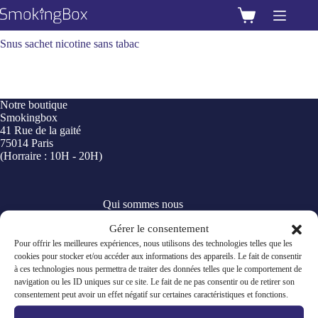
Passer
au
Panier
contenu
d’achat
Snus sachet nicotine sans tabac
Notre boutique
Smokingbox
41 Rue de la gaité
75014 Paris
(Horraire : 10H - 20H)
Qui sommes nous
Devenir revendeur
Gérer le consentement
Programme fidélité
Modes de paiement
Pour offrir les meilleures expériences, nous utilisons des technologies telles que les
Blog
cookies pour stocker et/ou accéder aux informations des appareils. Le fait de consentir
à ces technologies nous permettra de traiter des données telles que le comportement de
navigation ou les ID uniques sur ce site. Le fait de ne pas consentir ou de retirer son
consentement peut avoir un effet négatif sur certaines caractéristiques et fonctions.