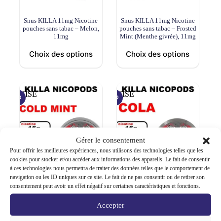
Snus KILLA 11mg Nicotine
Snus KILLA 11mg Nicotine
pouches sans tabac – Melon,
pouches sans tabac – Frosted
11mg
Mint (Menthe givrée), 11mg
Choix des options
Choix des options
ÉPUISÉ
ÉPUISÉ
Gérer le consentement
Pour offrir les meilleures expériences, nous utilisons des technologies telles que les
cookies pour stocker et/ou accéder aux informations des appareils. Le fait de consentir
à ces technologies nous permettra de traiter des données telles que le comportement de
navigation ou les ID uniques sur ce site. Le fait de ne pas consentir ou de retirer son
consentement peut avoir un effet négatif sur certaines caractéristiques et fonctions.
Snus KILLA 11mg Nicotine
Snus KILLA 11mg Nicotine
pouches sans tabac – Cold
pouches sans tabac – Cola,
mint (Menthe intense), 11mg
11mg
Accepter