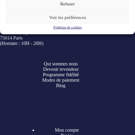
Choix des options
Choix des options
Refuser
Voir les préférences
Notre boutique
Smokingbox
Politique de cookies
41 Rue de la gaité
75014 Paris
(Horraire : 10H - 20H)
Qui sommes nous
Devenir revendeur
Programme fidélité
Modes de paiement
Blog
Mon compte