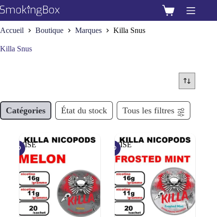
Passer
au
Panier
contenu
d’achat
Accueil
Boutique
Marques
Killa Snus
Killa Snus
Catégories
État du stock
Tous les filtres
ÉPUISÉ
ÉPUISÉ