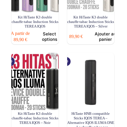
Kit HiTaste K3 double
Kit HiTaste K3 double
chauffe-tabac Induction Sticks
chauffe-tabac Induction Sticks
TEREA IQOS
TEREA IQOS – Silver
Ce
A partir de
Select
Ajouter au
89,90
€
produit
options
panier
89,90
€
a
plusieurs
variations.
Les
options
peuvent
être
choisies
sur
la
page
du
produit
Kit HiTaste K3 double
HiTaste HNB compatible
chauffe-tabac Induction Sticks
Sticks IQOS TEREA –
TEREA IQOS – Noir
Alternative IQOS ILUMA ONE