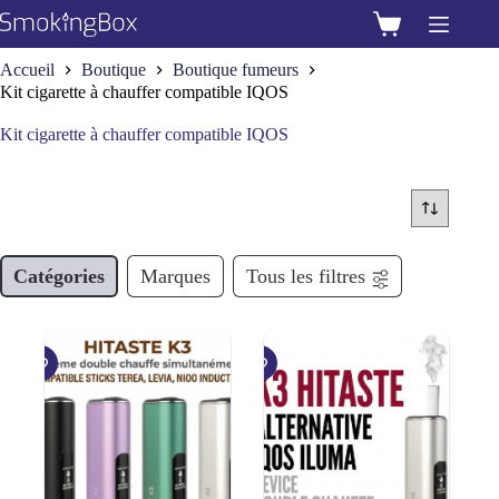
Passer
au
Panier
contenu
d’achat
Accueil
Boutique
Boutique fumeurs
Kit cigarette à chauffer compatible IQOS
Kit cigarette à chauffer compatible IQOS
Catégories
Marques
Tous les filtres