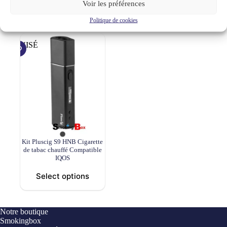
Voir les préférences
49,90
€
29,90
€
39,90
€
Le
Le
panier
options
prix
prix
Politique de cookies
initial
actuel
était :
est :
39,90 €.
29,90 €.
ÉPUISÉ
Kit Pluscig S9 HNB Cigarette
de tabac chauffé Compatible
IQOS
Select options
Notre boutique
Smokingbox