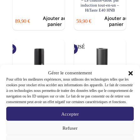
– Le chauffe-tabac par
induction tout-en-un –
HiTaste E40 HNB
Ajouter au
Ajouter au
89,90
€
59,90
€
panier
panier
ÉPUISÉ
Gérer le consentement
Pour offrir les meilleures expériences, nous utilisons des technologies telles que les
cookies pour stocker et/ou accéder aux informations des appareils. Le fait de consentir
à ces technologies nous permettra de traiter des données telles que le comportement de
navigation ou les ID uniques sur ce site. Le fait de ne pas consentir ou de retirer son
consentement peut avoir un effet négatif sur certaines caractéristiques et fonctions.
HiTaste HNB compatible
Kit Sixhill Yan2 900mAh
Sticks IQOS TEREA –
HNB Cigarette de tabac
Accepter
Alternative IQOS ILUMA ONE
chauffé compatible IQOS
– Le chauffe-tabac par
induction tout-en-un –
Refuser
HiTaste E10 HNB
Ajouter au
Select