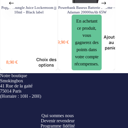
Poppers Jungle Juice Lockerroom jj
Powerbank Baseus Batterie externe –
Pop
10ml – Black label
Adaman 20000mAh 65W
Stimula
En achetant
ce produit,
vous
Ajouter
au
69,90
€
11,90
€
gagnerez des
panier
points dans
votre compte
Choix des
8,90
€
récompenses.
options
Notre boutique
Smokingbox
41 Rue de la gaité
75014 Paris
(Horraire : 10H - 20H)
Qui sommes nous
Devenir revendeur
Programme fidélité