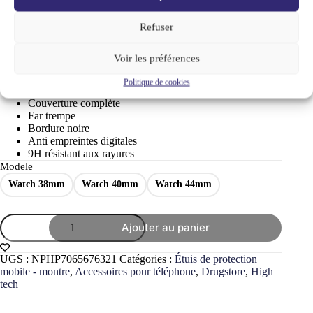
complète
Refuser
A partir de
9,90
€
Voir les préférences
•
Caractéristiques :
Politique de cookies
Couverture complète
Far trempe
Bordure noire
Anti empreintes digitales
9H résistant aux rayures
Modele
Watch 38mm
Watch 40mm
Watch 44mm
quantité
Ajouter au panier
de
ATB
Design
UGS :
NPHP7065676321
Catégories :
Étuis de protection
Apple
mobile - montre
,
Accessoires pour téléphone
,
Drugstore
,
High
Watch
tech
en
verre