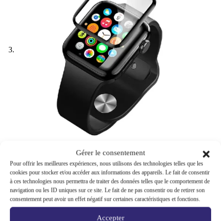
Gérer le consentement
Pour offrir les meilleures expériences, nous utilisons des technologies telles que les
Accueil
Boutique
High tech
cookies pour stocker et/ou accéder aux informations des appareils. Le fait de consentir
à ces technologies nous permettra de traiter des données telles que le comportement de
Accessoires pour téléphone
navigation ou les ID uniques sur ce site. Le fait de ne pas consentir ou de retirer son
Étuis de protection mobile - montre
consentement peut avoir un effet négatif sur certaines caractéristiques et fonctions.
ATB Design Apple Watch en verre trempé à couverture
complète
Accepter
ATB Design Apple Watch en verre trempé à couverture