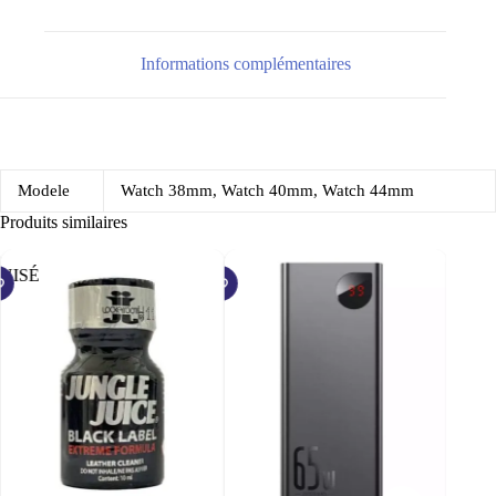
trempé
à
couverture
complète
Informations complémentaires
Modele
Watch 38mm, Watch 40mm, Watch 44mm
Produits similaires
UISÉ
ÉPUISÉ