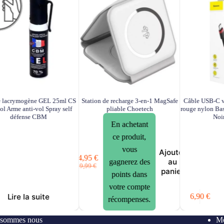
 lacrymogène GEL 25ml CS
Station de recharge 3-en-1 MagSafe
Câble USB-C 
ol Arme anti-vol Spray self
pliable Choetech
rouge nylon Bas
défense CBM
Noir
En achetant
ce produit,
vous
Ajouter
24,95
€
au
gagnerez des
Le
Le
29,99
€
panier
prix
prix
points dans
initial
actuel
votre compte
était :
est :
Lire la suite
6,90
€
récompenses.
29,99 €.
24,95 €.
 sommes nous
Mo