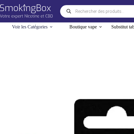
Passer
Recherche
au
de
contenu
produits
Voir les Catégories
Boutique vape
Substitut ta