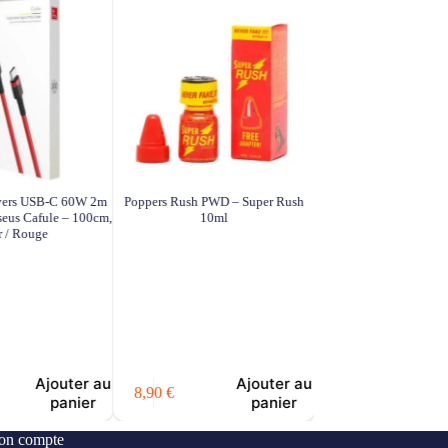
vers USB-C 60W 2m
Poppers Rush PWD – Super Rush
Baseus Superior Series 
eus Cafule – 100cm,
10ml
USB-C, 66W, 2m
 / Rouge
A
9,90
€
Ajouter au
Ajouter au
8,90
€
panier
panier
n compte