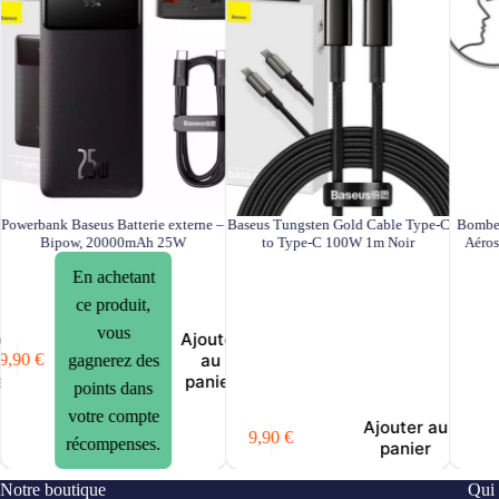
Powerbank Baseus Batterie externe –
Baseus Tungsten Gold Cable Type-C
Bombe
Bipow, 20000mAh 25W
to Type-C 100W 1m Noir
Aéros
En achetant
ce produit,
vous
er
Ajouter
au
9,90
€
gagnerez des
er
panier
points dans
votre compte
Ajouter au
9,90
€
récompenses.
panier
Notre boutique
Qui