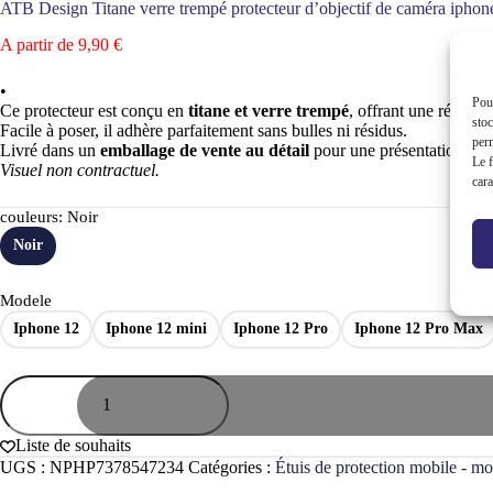
ATB Design Titane verre trempé protecteur d’objectif de caméra iphon
A partir de
9,90
€
•
Pour
Ce protecteur est conçu en
titane et verre trempé
, offrant une résista
stoc
Facile à poser, il adhère parfaitement sans bulles ni résidus.
perm
Livré dans un
emballage de vente au détail
pour une présentation soi
Le f
Visuel non contractuel.
cara
couleurs
: Noir
Noir
Modele
Iphone 12
Iphone 12 mini
Iphone 12 Pro
Iphone 12 Pro Max
quantité
de
ATB
Design
Liste de souhaits
Titane
UGS :
NPHP7378547234
Catégories :
Étuis de protection mobile - mo
verre