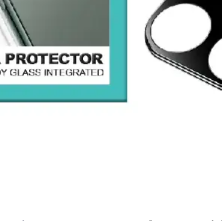
tuis de protection mobile - montre
ATB Design Titane verre trempé p