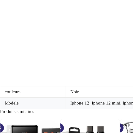
trempé
protecteur
d'objectif
de
caméra
iphone
couleurs
Noir
Modele
Iphone 12, Iphone 12 mini, Ipho
Produits similaires
ÉPUISÉ