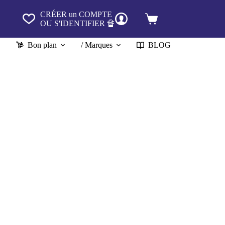
CRÉER un COMPTE
Panier
OU S'IDENTIFIER 🔏
d’achat
Bon plan
/ Marques
BLOG