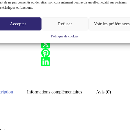
ait de ne pas consentir ou de retirer son consentement peut avoir un effet négatif sur certaines
Ajouter au panier
ctéristiques et fonctions.
Accepter
Refuser
Voir les préférences
udron et nicotine pour vos cigarettes
,
Filtres, tips et tubes à cigarettes de
Politique de cookies
ription
Informations complémentaires
Avis (0)