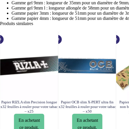
Gamme gel 9mm : longueur de 35mm pour un diamètre de 9mm, f
Gamme gel 9mm l : longueur allongée de 58mm pour un diamètr
Gamme papier 3mm : longueur de 51mm pour un diamètre de 3
Gamme papier 4mm : longueur de 51mm pour un diamètre de 4
Produits similaires
Papier RIZLA slim Precision longue
Papier OCB slim X-PERT ultra fin
Papie
x32 feuilles à rouler pour votre tabac
x32 feuilles à rouler pour votre tabac
non bl
– x25
– x50
En achetant
En achetant
ce produit,
ce produit,