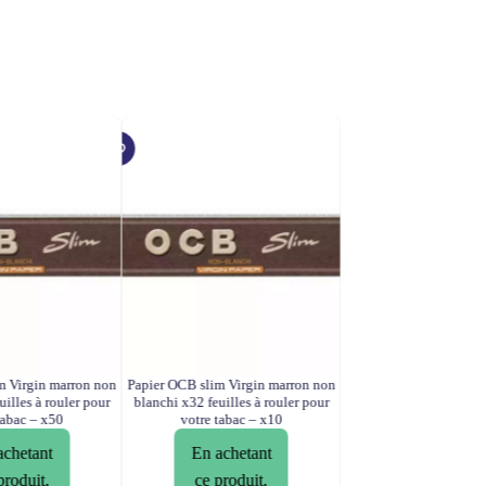
m Virgin marron non
Papier OCB slim Virgin marron non
Papier OCB Slim Premi
uilles à rouler pour
blanchi x32 feuilles à rouler pour
– Feuille à Rouler T
tabac – x50
votre tabac – x10
A
1,90
€
achetant
En achetant
produit,
ce produit,