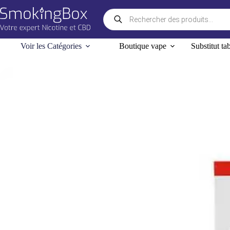
Passer
Recherche
au
de
contenu
produits
Voir les Catégories
Boutique vape
Substitut ta