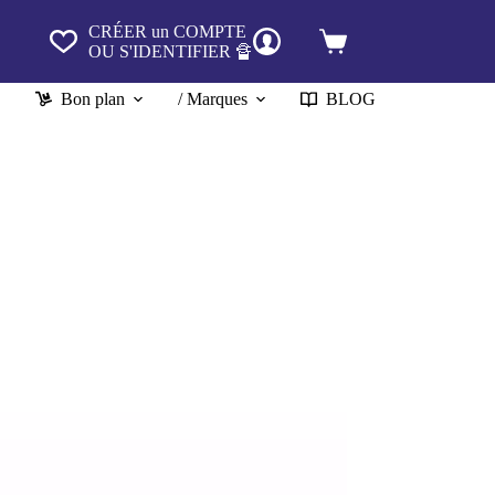
CRÉER un COMPTE
Panier
OU S'IDENTIFIER 🔏
d’achat
Bon plan
/ Marques
BLOG