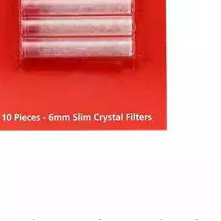
garettes de qualité
Filtres anti-goudron et nicotine pour vos cigarettes