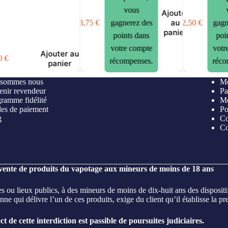
vous
Ajouter
au
23,75
€
42,50
€
gagnerez des
gagn
panier
points dans
poi
votre compte
votr
Ajouter au
0
€
récompenses.
réco
panier
 sommes nous
Mo
nir revendeur
Pa
ramme fidélité
Me
es de paiement
Po
g
Co
Co
 vente de produits du vapotage aux mineurs de moins de 18 ans
es ou lieux publics, à des mineurs de moins de dix-huit ans des disposit
ne qui délivre l’un de ces produits, exige du client qu’il établisse la pr
t de cette interdiction est passible de poursuites judiciaires.