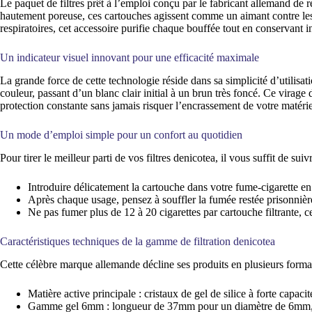
Le paquet de filtres prêt à l’emploi conçu par le fabricant allemand de r
hautement poreuse, ces cartouches agissent comme un aimant contre les r
respiratoires, cet accessoire purifie chaque bouffée tout en conservant 
Un indicateur visuel innovant pour une efficacité maximale
La grande force de cette technologie réside dans sa simplicité d’utilisat
couleur, passant d’un blanc clair initial à un brun très foncé. Ce virag
protection constante sans jamais risquer l’encrassement de votre matérie
Un mode d’emploi simple pour un confort au quotidien
Pour tirer le meilleur parti de vos filtres denicotea, il vous suffit de s
Introduire délicatement la cartouche dans votre fume-cigarette en 
Après chaque usage, pensez à souffler la fumée restée prisonnière
Ne pas fumer plus de 12 à 20 cigarettes par cartouche filtrante, c
Caractéristiques techniques de la gamme de filtration denicotea
Cette célèbre marque allemande décline ses produits en plusieurs format
Matière active principale : cristaux de gel de silice à forte capaci
Gamme gel 6mm : longueur de 37mm pour un diamètre de 6mm, i