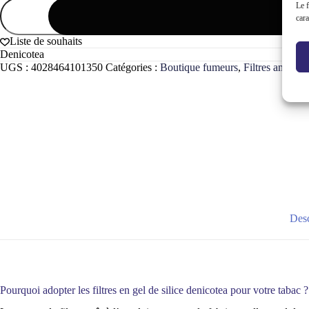
quantité
Le f
de
cara
Boîte
de
Liste de souhaits
filtres
Denicotea
denicotea
UGS :
4028464101350
Catégories :
Boutique fumeurs
,
Filtres anti-go
en
gel
de
silice
anti-
goudron
Desc
Pourquoi adopter les filtres en gel de silice denicotea pour votre tabac ?