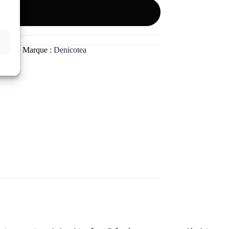
 qualité
Marque :
Denicotea