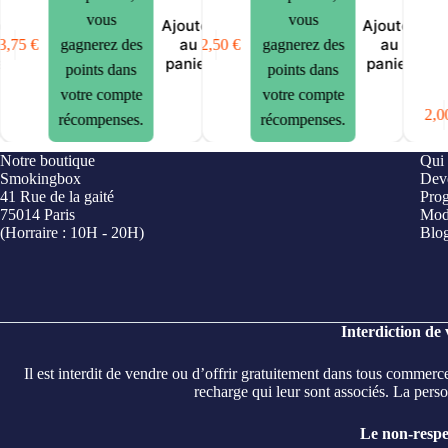
vous
vous
er
Ajouter
Ajouter
au
au
3,75
€
42,50
€
gagnerez des
gagnerez des
er
panier
panier
points dans
points dans
votre compte
votre compte
2,0
récompenses.
récompenses.
Notre boutique
Qui
Smokingbox
Deve
41 Rue de la gaité
Prog
75014 Paris
Mod
(Horraire : 10H - 20H)
Blo
Interdiction de
Il est interdit de vendre ou d’offrir gratuitement dans tous commerc
recharge qui leur sont associés. La person
Le non-respec