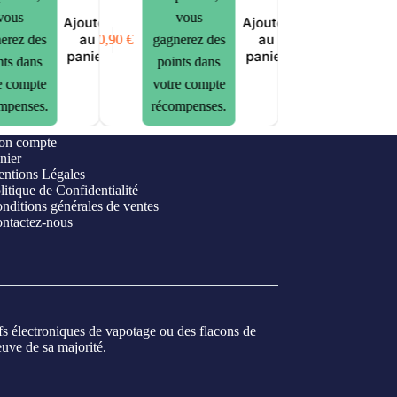
vous
vous
Ajouter
Ajouter
au
au
10,90
€
erez des
gagnerez des
panier
panier
nts dans
points dans
e compte
votre compte
mpenses.
récompenses.
n compte
nier
ntions Légales
litique de Confidentialité
nditions générales de ventes
ntactez-nous
ifs électroniques de vapotage ou des flacons de
euve de sa majorité.