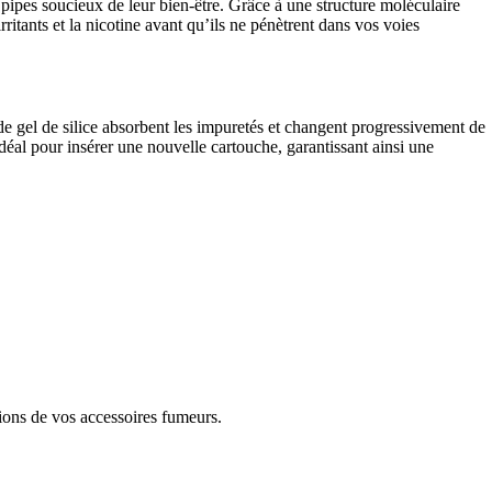
e pipes soucieux de leur bien-être. Grâce à une structure moléculaire
tants et la nicotine avant qu’ils ne pénètrent dans vos voies
x de gel de silice absorbent les impuretés et changent progressivement de
déal pour insérer une nouvelle cartouche, garantissant ainsi une
sions de vos accessoires fumeurs.