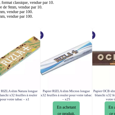
ormat classique, vendue par 10.
e de 9mm, vendue par 10.
mm, vendue par 100.
mm, vendue par 100.
r RIZLA slim Natura longue
Papier RIZLA slim Micron longue
Papier OCB sli
anchi x32 feuilles à rouler
x32 feuilles à rouler pour votre tabac
blanchi x32 fe
pour votre tabac – x1
– x25
votre 
En achetant
En 
ce produit,
ce 