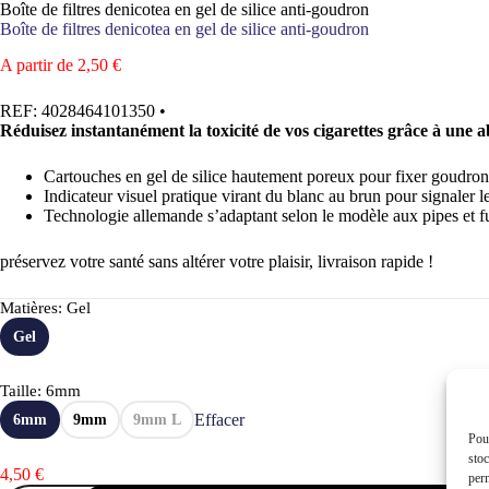
Boîte de filtres denicotea en gel de silice anti-goudron
Boîte de filtres denicotea en gel de silice anti-goudron
A partir de
2,50
€
REF:
4028464101350
•
Réduisez instantanément la toxicité de vos cigarettes grâce à une ab
Cartouches en gel de silice hautement poreux pour fixer goudron 
Indicateur visuel pratique virant du blanc au brun pour signaler 
Technologie allemande s’adaptant selon le modèle aux pipes et f
préservez votre santé sans altérer votre plaisir, livraison rapide !
Matières
: Gel
Gel
Taille
: 6mm
Effacer
6mm
9mm
9mm L
Pour
stoc
4,50
€
perm