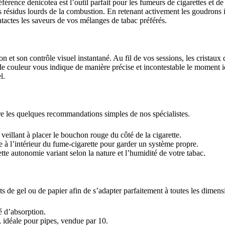
éférence denicotea est l’outil parfait pour les fumeurs de cigarettes et d
ésidus lourds de la combustion. En retenant activement les goudrons irri
intactes les saveurs de vos mélanges de tabac préférés.
ion et son contrôle visuel instantané. Au fil de vos sessions, les cristau
e de couleur vous indique de manière précise et incontestable le moment i
l.
uivre les quelques recommandations simples de nos spécialistes.
veillant à placer le bouchon rouge du côté de la cigarette.
 à l’intérieur du fume-cigarette pour garder un système propre.
ette autonomie variant selon la nature et l’humidité de votre tabac.
s de gel ou de papier afin de s’adapter parfaitement à toutes les dimen
té d’absorption.
déale pour pipes, vendue par 10.