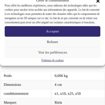
Gérer le consentement
slim
UGS :
NPH2563950976
Catégories :
Boutique fumeurs
,
Noir
Pour offrir les meilleures expériences, nous utilisons des technologies telles que les
Feuille à rouler : votre papier à rouler slim et regular
,
Feuilles
longue
cookies pour stocker et/ou accéder aux informations des appareils. Le fait de consentir
Slim
Marque :
Rizla
x32
à ces technologies nous permettra de traiter des données telles que le comportement de
feuilles
navigation ou les ID uniques sur ce site. Le fait de ne pas consentir ou de retirer son
à
consentement peut avoir un effet négatif sur certaines caractéristiques et fonctions.
rouler
pour
Accepter
votre
Informations complémentaires
tabac
Refuser
Avis (0)
Voir les préférences
Politique de cookies
Poids
0,006 kg
Dimensions
4 cm
conditionnement
x1, x10, x25, x50
Marques
Rizla