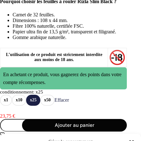
Pourquoi choisir les feuilles à rouler Rizla Slim Black ?
Carnet de 32 feuilles.
Dimensions : 108 x 44 mm.
Fibre 100% naturelle, certifiée FSC.
Papier ultra fin de 13,5 g/m², transparent et filigrané.
Gomme arabique naturelle.
L’utilisation de ce produit est strictement interdite
aux moins de 18 ans.
En achetant ce produit, vous gagnerez des points dans votre
compte récompenses.
conditionnement
: x25
Effacer
x1
x10
x25
x50
23,75
€
quantité
Ajouter au panier
de
Papier
RIZLA
Rizla