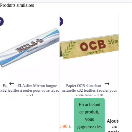
Produits similaires
Papier RIZLA slim Micron longue
Papier OCB slim chanvre bio
Papier
x32 feuilles à rouler pour votre tabac
naturelle x32 feuilles à rouler pour
x32 feui
– x1
votre tabac – x10
En achetant
ce produit,
vous
Ajouter
au
10,90
€
23,75
€
gagnerez des