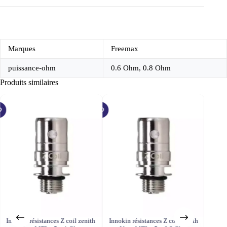
Marques
Freemax
puissance-ohm
0.6 Ohm, 0.8 Ohm
Produits similaires
PROMO
Innokin résistances Z coil zenith
Innokin résistances Z coil zenith
INNOKI