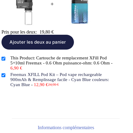
+
Prix pour les deux:
19,80
€
Ajouter les deux au panier
This Product: Cartouche de remplacement XFill Pod
5+10ml Freemax - 0.6 Ohm puissance-ohm: 0.6 Ohm
-
6,90
€
Freemax XFILL Pod Kit – Pod vape rechargeable
Le
Le
900mAh & Remplissage facile - Cyan Blue couleurs:
prix
prix
Cyan Blue
-
12,90
€
24,90
€
initial
actuel
était :
est :
24,90 €.
12,90 €.
Informations complémentaires