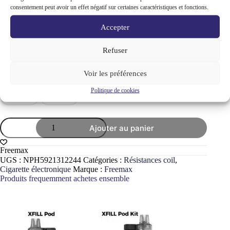
Caractéristiques clés :
consentement peut avoir un effet négatif sur certaines caractéristiques et fonctions.
Format compact
: 95.8 x 49.5 x 27.0 mm, idéal pour
Accepter
une vape nomade
Contenance
: Pod de 5ml + flacon chubby de 10ml
Remplissage
: Twist-to-refill, simple et hygiénique
Refuser
Airflow
: Réglable pour une vape personnalisée
Compatibilité
: Compatible avec les flacons Chubby
Voir les préférences
Gorilla 10ml
puissance-ohm
Politique de cookies
0.6 Ohm
0.8 Ohm
quantité
Ajouter au panier
de
Cartouche
de
Freemax
remplacement
UGS :
NPH5921312244
Catégories :
Résistances coil
,
XFill
Cigarette électronique
Marque :
Freemax
Pod
Produits frequemment achetes ensemble
5+10ml
Freemax