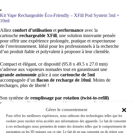
•
Kit Vape Rechargeable Éco-Friendly – XFill Pod System 5ml +
10ml
Alliez
confort d’utilisation
et
performance
avec la
cartouche
rechargeable XFill
, une solution innovante pensée
pour offrir une expérience prolongée, pratique et respectueuse
de l’environnement. Idéal pour les professionnels à la recherche
d’un produit fiable et polyvalent à proposer à leur clientèle.
Compact et élégant, ce dispositif (95.8 x 49.5 x 27.0 mm)
s’adresse aux vapoteurs nomades tout en garantissant une
grande autonomie
grâce à une
cartouche de 5ml
accompagnée d’un
flacon de recharge de 10ml
. Moins de
recharges, plus de liberté !
Son système de
remplissage par rotation (twist-to-refill)
garantit une utilisation propre, rapide et sans complications.
Gérer le consentement
Le
flux d’air ajustable
permet quant à lui de personnaliser
Pour offrir les meilleures expériences, nous utilisons des technologies telles que les
chaque session selon les préférences (MTL ou RDL).
cookies pour stocker et/ou accéder aux informations des appareils. Le fait de consentir
à ces technologies nous permettra de traiter des données telles que le comportement de
navigation ou les ID uniques sur ce site. Le fait de ne pas consentir ou de retirer son