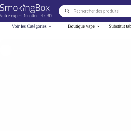
Passer
Recherche
au
de
contenu
produits
Voir les Catégories
Boutique vape
Substitut ta