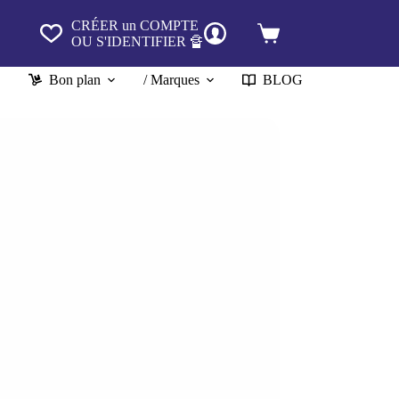
CRÉER un COMPTE
Panier
OU S'IDENTIFIER 🔏
d’achat
Bon plan
/ Marques
BLOG