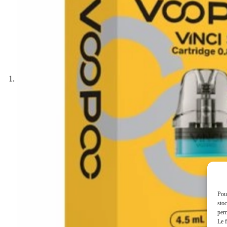
Pour
stoc
perm
Le f