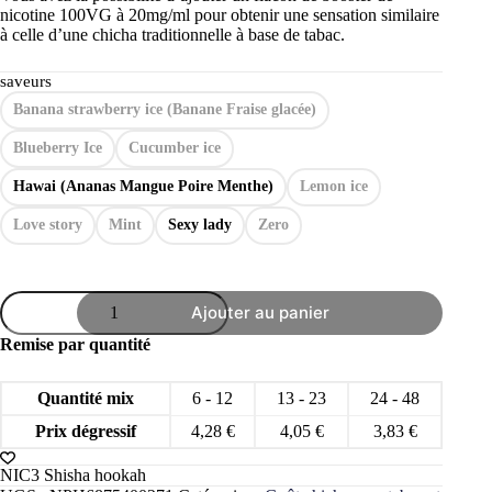
nicotine 100VG à 20mg/ml pour obtenir une sensation similaire
à celle d’une chicha traditionnelle à base de tabac.
saveurs
Banana strawberry ice (Banane Fraise glacée)
Blueberry Ice
Cucumber ice
Hawai (Ananas Mangue Poire Menthe)
Lemon ice
Love story
Mint
Sexy lady
Zero
quantité
Ajouter au panier
de
Goût
Remise par quantité
chicha
NIC3
50g
Quantité mix
6 - 12
13 - 23
24 - 48
au
mélasse
Prix dégressif
4,28
€
4,05
€
3,83
€
sans
tabac
NIC3 Shisha hookah
ni