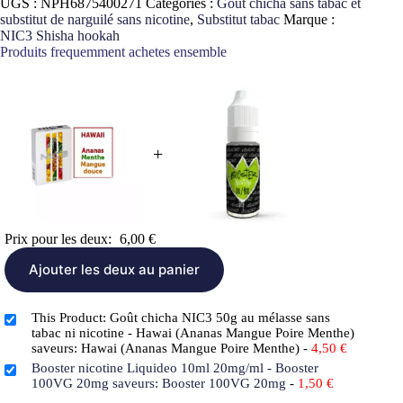
UGS :
NPH6875400271
Catégories :
Goût chicha sans tabac et
nicotine
substitut de narguilé sans nicotine
,
Substitut tabac
Marque :
NIC3 Shisha hookah
Produits frequemment achetes ensemble
+
Prix pour les deux:
6,00
€
Ajouter les deux au panier
This Product: Goût chicha NIC3 50g au mélasse sans
tabac ni nicotine - Hawai (Ananas Mangue Poire Menthe)
saveurs: Hawai (Ananas Mangue Poire Menthe)
-
4,50
€
Booster nicotine Liquideo 10ml 20mg/ml - Booster
100VG 20mg saveurs: Booster 100VG 20mg
-
1,50
€