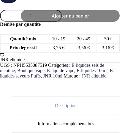
quantité
Ajouter au panier
de
E-
Remise par quantité
liquide
nic
salt
Quantité mix
10 - 19
20 - 49
50+
JNR
10ml
Prix dégressif
3,75
€
3,56
€
3,16
€
aux
sels
JNR eliquide
de
UGS :
NPH5535087519
Catégories :
E-liquides sels de
nicotine
nicotine
,
Boutique vape
,
E-liquide vape
,
E-liquides 10 ml
,
E-
liquides saveurs Puffs
,
JNR 10ml
Marque :
JNR eliquide
Description
Informations complémentaires