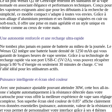
Le kit pod Wenax Q2 de Geekvape redéfinit les standards de la vape
nomade en associant élégance et performances techniques. Conçu pour
les vapoteurs exigeants ainsi que pour les débutants à la recherche de
simplicité, ce modèle compact s’adapte à toutes vos envies. Grâce à
son alliage d’aluminium premium et ses finitions soignées en cuir ou
soft-touch, il offre une prise en main agréable et un style unique en
vitrine comme au creux de votre main.
Une autonomie renforcée et une recharge ultra-rapide
Ne tombez plus jamais en panne de batterie au milieu de la journée. Le
Wenax Q2 intègre une batterie haute densité de 1250 mAh qui vous
garantit de longues heures de vape sereine. Grâce à sa technologie de
recharge rapide via son port USB-C (5V/2A), vous pouvez récupérer
jusqu’à 80 % d’énergie en seulement 30 minutes de charge. C’est
l’allié idéal pour les utilisateurs actifs.
Puissance intelligente et écran oled couleur
Avec une puissance ajustable pouvant atteindre 30W, cette box all-in-
one s’adaptte automatiquement à la résistance détectée dans votre
cartouche pour vous offrir la meilleure expérience de vape sans réglage
complexe. Son superbe écran oled couleur de 0.85″ affiche clairement
vos données essentielles (puissance, autonomie, valeur de la résistance)
et vous permet de personnaliser votre interface grâce à ses 4 thèmes