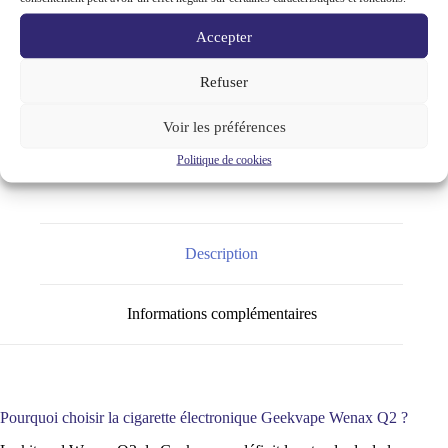
This Product: Kit Pod Wenax Q2 Geekvape 1250mAh –
Accepter
Cigarette Électronique - Fibre de carbone Noir couleurs:
Fibre de carbone Noir
-
29,90
€
Refuser
Cartouche réservoir mesh 3ml Q series geekvape pack de
3 - 0.8 Ohm puissance-ohm: 0.8 Ohm
-
9,90
€
Voir les préférences
Politique de cookies
Description
Informations complémentaires
Pourquoi choisir la cigarette électronique Geekvape Wenax Q2 ?