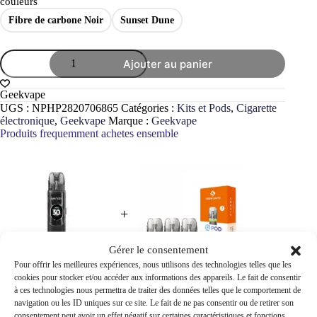
couleurs
Fibre de carbone Noir
Sunset Dune
quantité
Ajouter au panier
de
Kit
Pod
Geekvape
Wenax
UGS :
NPHP2820706865
Catégories :
Kits et Pods
,
Cigarette
Q2
électronique
,
Geekvape
Marque :
Geekvape
Geekvape
Produits frequemment achetes ensemble
1250mAh
-
Cigarette
Électronique
+
Gérer le consentement
Pour offrir les meilleures expériences, nous utilisons des technologies telles que les
cookies pour stocker et/ou accéder aux informations des appareils. Le fait de consentir
Prix pour les deux:
39,80
€
à ces technologies nous permettra de traiter des données telles que le comportement de
navigation ou les ID uniques sur ce site. Le fait de ne pas consentir ou de retirer son
Ajouter les deux au panier
consentement peut avoir un effet négatif sur certaines caractéristiques et fonctions.