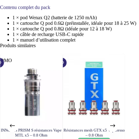
Contenu complet du pack
1 × pod Wenax Q2 (batterie de 1250 mAh)
1 × cartouche Q pod 0.6Ω (préinstallée, idéale pour 18 à 25 W)
1 × cartouche Q pod 0.8Ω (idéale pour 12 à 18 W)
1 × câble de recharge USB-C rapide
1 × manuel d’utilisation complet
Produits similaires
ROMO
INNOKIN PRISM S résistances Vape
Résistances mesh GTX x5 Vaporesso
Vapores
MTL x5 – 0.8 Ohm
– 0.8 Ohm