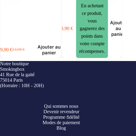
En achetant
8,9
ce produit,
vous
x
Ajouter
au
13,90
€
gagnerez des
ns
panier
points dans
votre compte
Ajouter au
9,90
€
13,90
€
récompenses.
Le
Le
panier
prix
prix
initial
actuel
Notre boutique
était :
est :
Smokingbox
13,90 €.
9,90 €.
41 Rue de la gaité
75014 Paris
(Horraire : 10H - 20H)
Qui sommes nous
Devenir revendeur
Programme fidélité
Modes de paiement
Blog