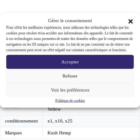
aromatisé
sans
tabac
-
Gérer le consentement
x2
Informations complémentaires
Pour offrir les meilleures expériences, nous utilisons des technologies telles que les
feuilles
cookies pour stocker et/ou accéder aux informations des appareils. Le fait de consentir
parfumées
à ces technologies nous permettra de traiter des données telles que le comportement de
saveur
Avis (0)
fruitée
navigation ou les ID uniques sur ce site. Le fait de ne pas consentir ou de retirer son
pas
consentement peut avoir un effet négatif sur certaines caractéristiques et fonctions.
cher
Accepter
Refuser
Poids
0,01 kg
Voir les préférences
Dimensions
4 cm
Politique de cookies
Blue, Original, Pink, Purple, RED, Silver,
saveurs
Yellow
conditionnement
x1, x10, x25
Marques
Kush Hemp