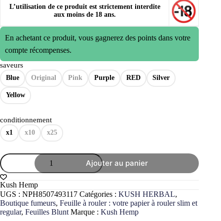
L’utilisation de ce produit est strictement interdite
aux moins de 18 ans.
En achetant ce produit, vous gagnerez des points dans votre
compte récompenses.
saveurs
Blue
Original
Pink
Purple
RED
Silver
Yellow
conditionnement
x1
x10
x25
quantité
Ajouter au panier
de
KUSH
HERBAL
Kush Hemp
blunt
UGS :
NPH8507493117
Catégories :
KUSH HERBAL
,
Wraps
Boutique fumeurs
,
Feuille à rouler : votre papier à rouler slim et
chanvre
regular
,
Feuilles Blunt
Marque :
Kush Hemp
naturel