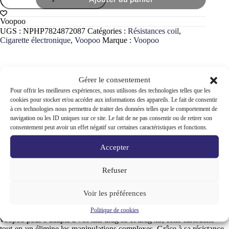
de
Pack
de
Voopoo
2
UGS :
NPHP7824872087
Catégories :
Résistances coil
,
cartouches
Cigarette électronique
,
Voopoo
Marque :
Voopoo
pnp-
x
voopoo
avec
Gérer le consentement
réservoir
5ml
Pour offrir les meilleures expériences, nous utilisons des technologies telles que les
Description
cookies pour stocker et/ou accéder aux informations des appareils. Le fait de consentir
à ces technologies nous permettra de traiter des données telles que le comportement de
navigation ou les ID uniques sur ce site. Le fait de ne pas consentir ou de retirer son
Informations complémentaires
consentement peut avoir un effet négatif sur certaines caractéristiques et fonctions.
Accepter
Refuser
Pourquoi choisir les cartouches pnp-x voopoo pour votre pod drag ?
Le pod de remplacement pnp-x voopoo est la solution idéale pour
Voir les préférences
simplifier votre quotidien de vapoteur tout en maintenant des
performances exceptionnelles. Pensée par la marque de référence
Politique de cookies
voopoo pour s’adapté à vos kits drag s3 et drag x3, cette cartouche
tout-en-un élimine les manipulations complexes. Grâce à sa résistance