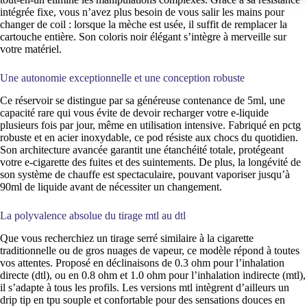
intégrée fixe, vous n’avez plus besoin de vous salir les mains pour
changer de coil : lorsque la mèche est usée, il suffit de remplacer la
cartouche entière. Son coloris noir élégant s’intègre à merveille sur
votre matériel.
Une autonomie exceptionnelle et une conception robuste
Ce réservoir se distingue par sa généreuse contenance de 5ml, une
capacité rare qui vous évite de devoir recharger votre e-liquide
plusieurs fois par jour, même en utilisation intensive. Fabriqué en pctg
robuste et en acier inoxydable, ce pod résiste aux chocs du quotidien.
Son architecture avancée garantit une étanchéité totale, protégeant
votre e-cigarette des fuites et des suintements. De plus, la longévité de
son système de chauffe est spectaculaire, pouvant vaporiser jusqu’à
90ml de liquide avant de nécessiter un changement.
La polyvalence absolue du tirage mtl au dtl
Que vous recherchiez un tirage serré similaire à la cigarette
traditionnelle ou de gros nuages de vapeur, ce modèle répond à toutes
vos attentes. Proposé en déclinaisons de 0.3 ohm pour l’inhalation
directe (dtl), ou en 0.8 ohm et 1.0 ohm pour l’inhalation indirecte (mtl),
il s’adapte à tous les profils. Les versions mtl intègrent d’ailleurs un
drip tip en tpu souple et confortable pour des sensations douces en