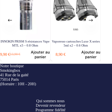
INNOKIN PRISM S résistances Vape
Vaporesso cartouches Luxe X series
Résista
MTL x5 – 0.8 Ohm
5ml x2 – 0.6 Ohm
Ajouter au
Ajouter au
9,90
€
8,90
€
13,90
€
Le
Le
panier
panier
prix
prix
initial
actuel
Notre boutique
était :
est :
Smokingbox
13,90
€
13,90 €.
9,90 €.
41 Rue de la gaité
75014 Paris
(Horraire : 10H - 20H)
Qui sommes nous
Devenir revendeur
Programme fidélité