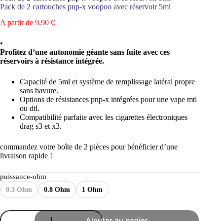
Pack de 2 cartouches pnp-x voopoo avec réservoir 5ml
A partir de
9,90
€
•
Profitez d’une autonomie géante sans fuite avec ces
réservoirs à résistance intégrée.
Capacité de 5ml et système de remplissage latéral propre
sans bavure.
Options de résistances pnp-x intégrées pour une vape mtl
ou dtl.
Compatibilité parfaite avec les cigarettes électroniques
drag s3 et x3.
commandez votre boîte de 2 pièces pour bénéficier d’une
livraison rapide !
puissance-ohm
0.3 Ohm
0.8 Ohm
1 Ohm
quantité
Ajouter au panier