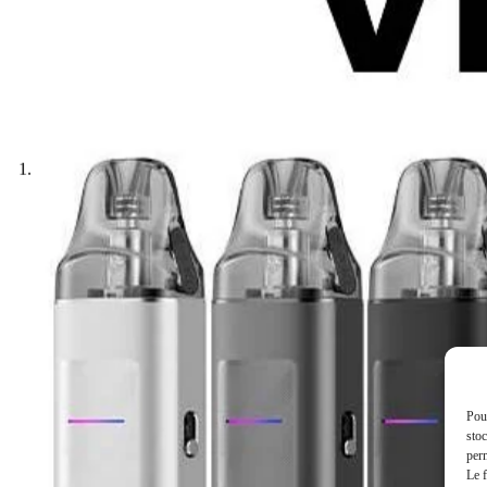
Pour
stoc
perm
Le f