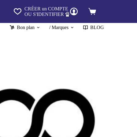
CRÉER un COMPTE
Panier
OU S'IDENTIFIER 🔏
d’achat
Bon plan
/ Marques
BLOG