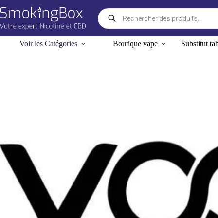
Passer
Recherche
au
de
contenu
produits
Voir les Catégories
Boutique vape
Substitut ta