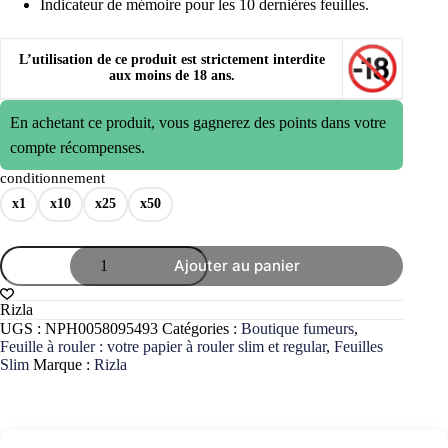
Indicateur de mémoire pour les 10 dernières feuilles.
L’utilisation de ce produit est strictement interdite
aux moins de 18 ans.
En achetant ce produit, vous gagnerez des points dans votre
compte récompenses.
conditionnement
x1
x10
x25
x50
quantité
Ajouter au panier
de
Papier
RIZLA
Rizla
slim
UGS :
NPH0058095493
Catégories :
Boutique fumeurs
,
Micron
Feuille à rouler : votre papier à rouler slim et regular
,
Feuilles
longue
Slim
Marque :
Rizla
x32
feuilles
à
rouler
pour