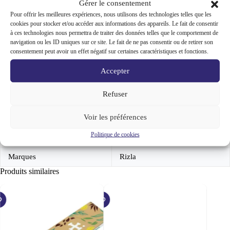
Gérer le consentement
votre
Informations complémentaires
tabac
Pour offrir les meilleures expériences, nous utilisons des technologies telles que les
cookies pour stocker et/ou accéder aux informations des appareils. Le fait de consentir
à ces technologies nous permettra de traiter des données telles que le comportement de
Avis (0)
navigation ou les ID uniques sur ce site. Le fait de ne pas consentir ou de retirer son
consentement peut avoir un effet négatif sur certaines caractéristiques et fonctions.
Accepter
Refuser
Poids
0,006 kg
Voir les préférences
Dimensions
4 cm
Politique de cookies
conditionnement
x1, x10, x25, x50
Marques
Rizla
Produits similaires