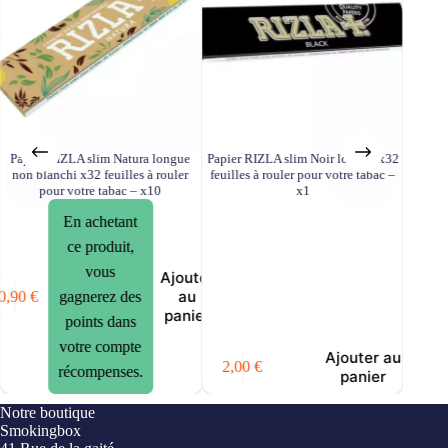
Papier RIZLA slim Natura longue
Papier RIZLA slim Noir longue x32
Papier
non blanchi x32 feuilles à rouler
feuilles à rouler pour votre tabac –
x32 feui
pour votre tabac – x10
x1
En achetant
ce produit,
vous
er
Ajouter
au
0,90
€
23,75
€
gagnerez des
er
panier
points dans
votre compte
Ajouter au
2,00
€
récompenses.
panier
Notre boutique
Smokingbox