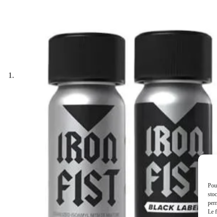
Pour
stoc
perm
Le f