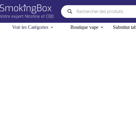
Passer
Recherche
au
de
contenu
produits
Voir les Catégories
Boutique vape
Substitut ta