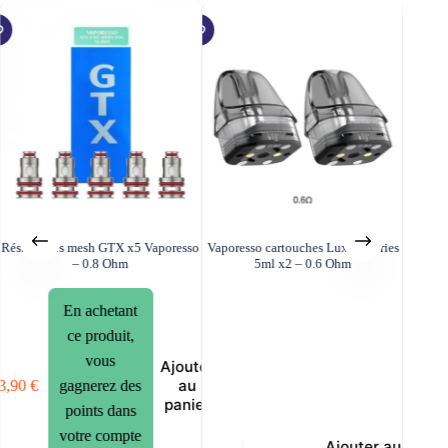
Résistances mesh GTX x5 Vaporesso
Vaporesso cartouches Luxe X series
Résista
– 0.8 Ohm
5ml x2 – 0.6 Ohm
En achetant
ce produit,
vous
Ajouter
er
au
3,90
€
13,90
€
gagnerez des
panier
points dans
er
votre compte
Ajouter au
8,90
€
récompenses.