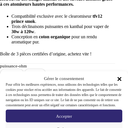
à ces atomiseurs hautes performances.
Compatibilité exclusive avec le clearomiseur
tfv12
prince smok
.
Trois déclinaisons puissantes en kanthal pour vaper de
30w à 120w
.
Conception en
coton organique
pour un rendu
aromatique pur.
Boîte de 3 pièces certifiées d’origine, achetez vite !
puissance-ohm
0.12 Ohm
0.4 Ohm
Gérer le consentement
Pour offrir les meilleures expériences, nous utilisons des technologies telles que les
quantité
cookies pour stocker et/ou accéder aux informations des appareils. Le fait de consentir
Ajouter au panier
de
à ces technologies nous permettra de traiter des données telles que le comportement de
Résistances
navigation ou les ID uniques sur ce site. Le fait de ne pas consentir ou de retirer son
kanthal
Smoktech
consentement peut avoir un effet négatif sur certaines caractéristiques et fonctions.
tfv12
UGS :
NPHP1600752637
Catégories :
Résistances coil
,
prince
Cigarette électronique
,
Smok
Marque :
Smoktech
Accepter
smok
pack
de