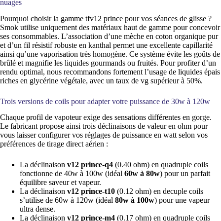
nuages
Pourquoi choisir la gamme tfv12 prince pour vos séances de glisse ?
Smok utilise uniquement des matériaux haut de gamme pour concevoir
ses consommables. L’association d’une mèche en coton organique pur
et d’un fil résistif robuste en kanthal permet une excellente capillarité
ainsi qu’une vaporisation très homogène. Ce système évite les goûts de
brûlé et magnifie les liquides gourmands ou fruités. Pour profiter d’un
rendu optimal, nous recommandons fortement l’usage de liquides épais
riches en glycérine végétale, avec un taux de vg supérieur à 50%.
Trois versions de coils pour adapter votre puissance de 30w à 120w
Chaque profil de vapoteur exige des sensations différentes en gorge.
Le fabricant propose ainsi trois déclinaisons de valeur en ohm pour
vous laisser configurer vos réglages de puissance en watt selon vos
préférences de tirage direct aérien :
La déclinaison
v12 prince-q4
(0.40 ohm) en quadruple coils
fonctionne de 40w à 100w (idéal
60w à 80w
) pour un parfait
équilibre saveur et vapeur.
La déclinaison
v12 prince-t10
(0.12 ohm) en decuple coils
s’utilise de 60w à 120w (idéal
80w à 100w
) pour une vapeur
ultra dense.
La déclinaison
v12 prince-m4
(0.17 ohm) en quadruple coils