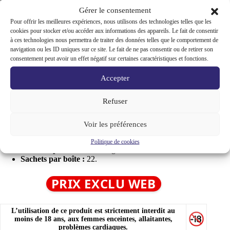
•
Sachets de Nicotine BAGZ
Gérer le consentement
Pour offrir les meilleures expériences, nous utilisons des technologies telles que les
BAGZ est une marque reconnue de sachets de nicotine
cookies pour stocker et/ou accéder aux informations des appareils. Le fait de consentir
(nicotine pouches) sans tabac. Ces produits sont fabriqués par
à ces technologies nous permettra de traiter des données telles que le comportement de
Promotorzy Trading et se distinguent par leur haute intensité.
navigation ou les ID uniques sur ce site. Le fait de ne pas consentir ou de retirer son
Conçus pour les utilisateurs expérimentés, les sachets BAGZ
consentement peut avoir un effet négatif sur certaines caractéristiques et fonctions.
offrent une expérience puissante et satisfaisante, souvent dans
des saveurs mentholées très fraîches. Leur format slim garantit
Accepter
une utilisation discrète. BAGZ se positionne clairement sur le
segment Extra Strong pour une diffusion de nicotine intense et
efficace.
Refuser
Format :
Slim.
Voir les préférences
Nicotine par gramme :
55.5 mg
Poids par sachet :
0.71 gramme
Politique de cookies
Contenu par boîte :
16.62 grammes
Sachets par boîte :
22.
PRIX EXCLU WEB
L’utilisation de ce produit est strictement interdit au
moins de 18 ans, aux femmes enceintes, allaitantes,
problèmes cardiaques.