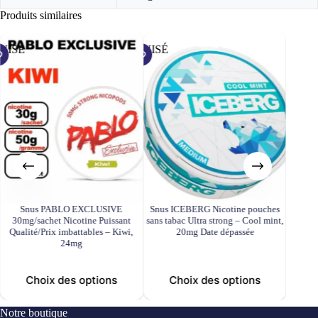
Produits similaires
UISÉ
ÉPUISÉ
ÉPUISÉ
Snus PABLO EXCLUSIVE
Snus ICEBERG Nicotine pouches
Snus G
30mg/sachet Nicotine Puissant
sans tabac Ultra strong – Cool mint,
Nico
Qualité/Prix imbattables – Kiwi,
20mg Date dépassée
Bluebe
24mg
C
Choix des options
Choix des options
Notre boutique