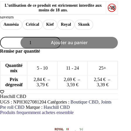
L’utilisation de ce produit est strictement interdite aux
moins de 18 ans.
saveurs
Amnésia
Critical
Kief
Royal
Skunk
quantité
Ajouter au panier
de
Stickrolls
Remise par quantité
CBD
Haschill
Pre
Quantité
5 - 10
11 - 24
25+
Rolls
mix
1g
Joint
Prix
2,84
€
–
2,69
€
–
2,54
€
–
naturel
Plage
Plage
Plage
dégressif
3,79
€
3,59
€
3,39
€
relaxant
de
de
de
prix :
prix :
prix :
Haschill CBD
2,84 €
2,69 €
2,54 €
UGS :
NPH3027081204
Catégories :
Boutique CBD
,
Joints
à
à
à
Pre roll CBD
Marque :
Haschill CBD
3,79 €
3,59 €
3,39 €
Produits frequemment achetes ensemble