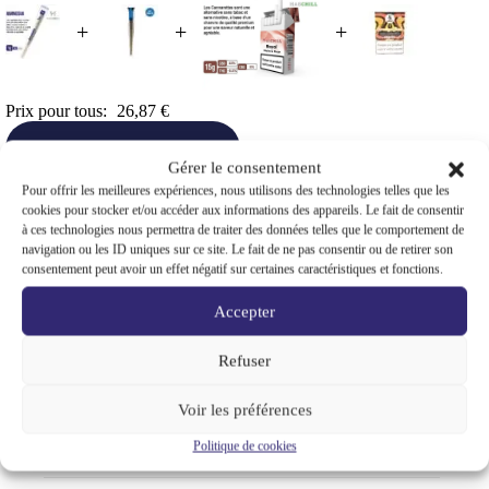
+
+
+
Prix pour tous:
26,87
€
Tout ajouter au panier
Gérer le consentement
Pour offrir les meilleures expériences, nous utilisons des technologies telles que les
This Product: Stickrolls CBD Haschill Pre Rolls 1g Joint
cookies pour stocker et/ou accéder aux informations des appareils. Le fait de consentir
naturel relaxant - Amnésia saveurs: Amnésia
-
2,99
€
à ces technologies nous permettra de traiter des données telles que le comportement de
Jok Air Pre Rolls MCP N Joint naturel relaxant euphorie -
navigation ou les ID uniques sur ce site. Le fait de ne pas consentir ou de retirer son
Le
Le
Amnésia Haze saveurs: Amnésia Haze
-
3,99
€
5,50
€
consentement peut avoir un effet négatif sur certaines caractéristiques et fonctions.
prix
prix
Haschill Cannarettes paquet 20 cigarettes pré-tubées au
initial
actuel
cbd cbg naturel - Royal saveurs: Royal
-
10,99
€
Accepter
était :
est :
5,50 €.
3,99 €.
S CBD Amnesia Cannarettes paquet 20 cigarettes pré-
Le
Le
tubées - Orange bud saveurs: Orange bud
-
8,90
€
9,99
€
prix
prix
Refuser
initial
actuel
était :
est :
Voir les préférences
9,99 €.
8,90 €.
Politique de cookies