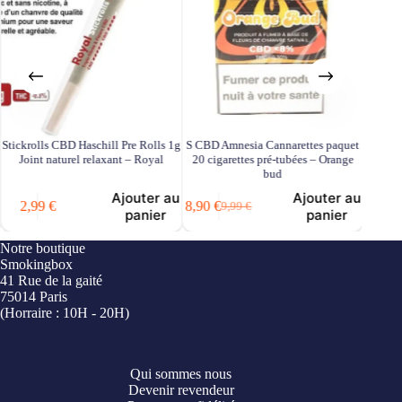
Stickrolls CBD Haschill Pre Rolls 1g
S CBD Amnesia Cannarettes paquet
Fleur 
Joint naturel relaxant – Royal
20 cigarettes pré-tubées – Orange
et Sti
bud
Ajouter au
Ajouter au
2,99
€
8,90
€
9,99
€
Le
Le
panier
panier
prix
prix
initial
actuel
Notre boutique
22,99
€
était :
est :
Smokingbox
9,99 €.
8,90 €.
41 Rue de la gaité
75014 Paris
(Horraire : 10H - 20H)
Qui sommes nous
Devenir revendeur