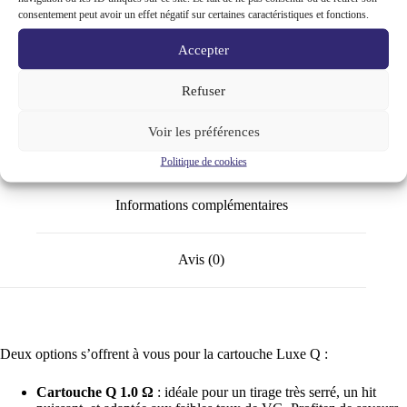
Vaporesso
consentement peut avoir un effet négatif sur certaines caractéristiques et fonctions.
cartouche
Vaporesso
Luxe
UGS :
NPH5551234480
Catégories :
Cigarette électronique
,
Accepter
Q
Résistances coil
,
Vaporesso
Marque :
Vaporesso
3ml
x4
Refuser
Voir les préférences
Description
Politique de cookies
Informations complémentaires
Avis (0)
Deux options s’offrent à vous pour la cartouche Luxe Q :
Cartouche Q 1.0 Ω
: idéale pour un tirage très serré, un hit