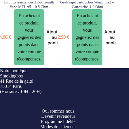
Innokin résistances Z coil zenith
Geekvape cartouches Wenax M1 –
Résista
Vape MTL x5 – 0.5 Ohm
Cartouche, 1.2 Ohm
En achetant
En achetant
ce produit,
ce produit,
vous
vous
er
Ajouter
Ajouter
au
au
4,90
€
12,90
€
13,90
€
gagnerez des
gagnerez des
er
panier
panier
points dans
points dans
votre compte
votre compte
récompenses.
récompenses.
Notre boutique
Smokingbox
41 Rue de la gaité
75014 Paris
(Horraire : 10H - 20H)
Qui sommes nous
Devenir revendeur
Programme fidélité
Modes de paiement