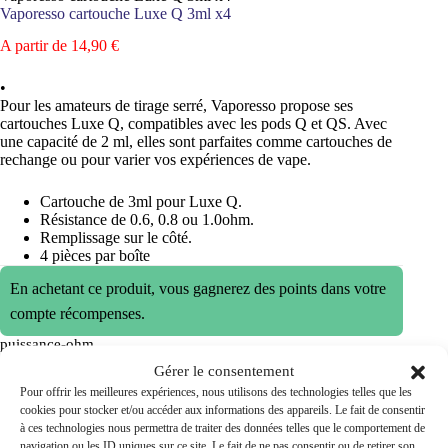
Vaporesso cartouche Luxe Q 3ml x4
A partir de
14,90
€
•
Pour les amateurs de tirage serré, Vaporesso propose ses
cartouches Luxe Q, compatibles avec les pods Q et QS. Avec
une capacité de 2 ml, elles sont parfaites comme cartouches de
rechange ou pour varier vos expériences de vape.
Cartouche de 3ml pour Luxe Q.
Résistance de 0.6, 0.8 ou 1.0ohm.
Remplissage sur le côté.
4 pièces par boîte
En achetant ce produit, vous gagnerez des points dans votre
compte récompenses.
puissance-ohm
Gérer le consentement
0.6 Ohm
0.8 Ohm
1 Ohm
Pour offrir les meilleures expériences, nous utilisons des technologies telles que les
cookies pour stocker et/ou accéder aux informations des appareils. Le fait de consentir
quantité
à ces technologies nous permettra de traiter des données telles que le comportement de
Ajouter au panier
de
navigation ou les ID uniques sur ce site. Le fait de ne pas consentir ou de retirer son